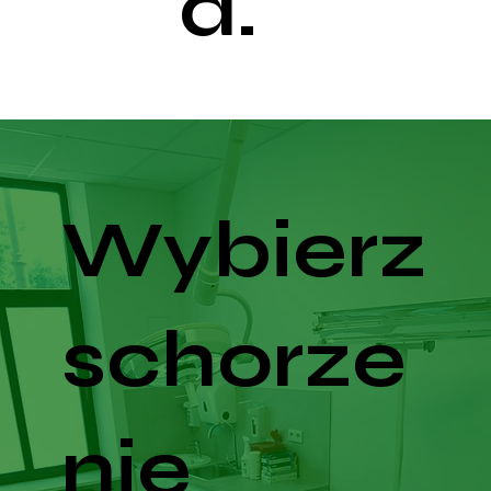
a.
Wybierz
schorze
nie