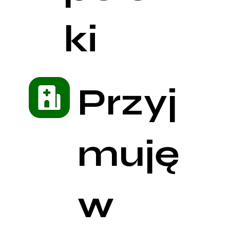
ki
Przyj
muję
w