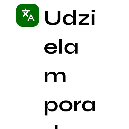
Udzi
ela
m
pora