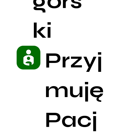
górs
ki
Przyj
muję
Pacj