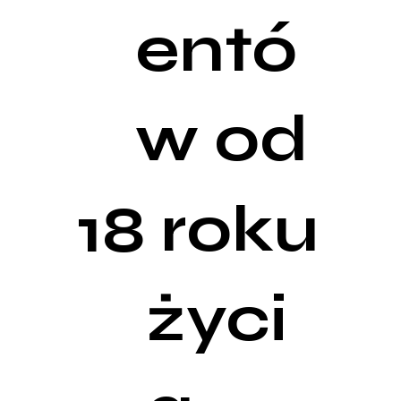
entó
w od
roku
18
życi