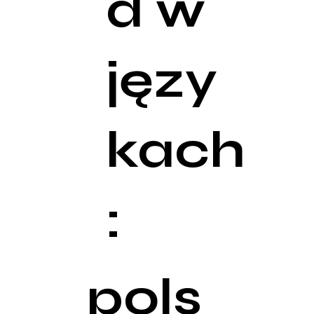
d w
języ
kach
:
pols