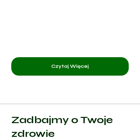
wr
ws
Czytaj Więcej
Zadbajmy o Twoje
zdrowie