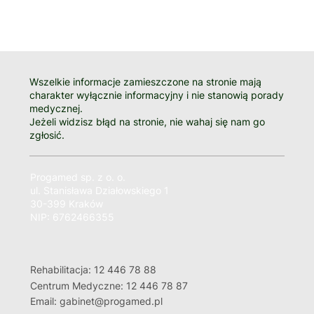
Wszelkie informacje zamieszczone na stronie mają
charakter wyłącznie informacyjny i nie stanowią porady
medycznej.
Jeżeli widzisz błąd na stronie, nie wahaj się nam go
zgłosić.
Progamed sp. z o. o.
ul. Stanisława Działowskiego 1
30-399 Kraków
NIP: 6762466355
Rehabilitacja: 12 446 78 88
Centrum Medyczne: 12 446 78 87
Email: gabinet@progamed.pl