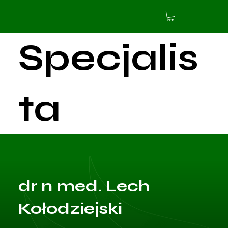
Specjalis
ta
aktualnie
dr n med. Lech
nie
Kołodziejski