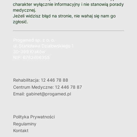
charakter wyłącznie informacyjny i nie stanowią porady
medycznej.
Jeżeli widzisz błąd na stronie, nie wahaj się nam go
zgłosić.
Progamed sp. z o. o.
ul. Stanisława Działowskiego 1
30-399 Kraków
NIP: 6762466355
Rehabilitacja: 12 446 78 88
Centrum Medyczne: 12 446 78 87
Email: gabinet@progamed.pl
Polityka Prywatności
Regulaminy
Kontakt