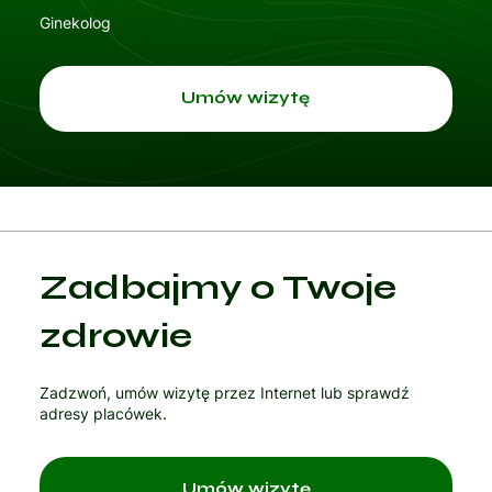
Ginekolog
przyjmuj
Umów wizytę
e
w
Progame
Zadbajmy o Twoje
zdrowie
d.
Zadzwoń, umów wizytę przez Internet lub sprawdź
adresy placówek.
Umów wizytę