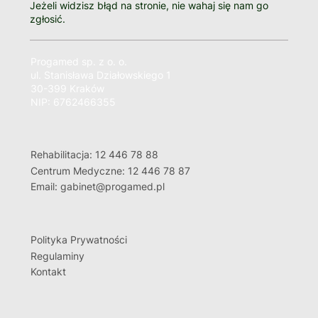
Jeżeli widzisz błąd na stronie, nie wahaj się nam go
zgłosić.
Progamed sp. z o. o.
ul. Stanisława Działowskiego 1
30-399 Kraków
NIP: 6762466355
Rehabilitacja: 12 446 78 88
Centrum Medyczne: 12 446 78 87
Email: gabinet@progamed.pl
Polityka Prywatności
Regulaminy
Kontakt