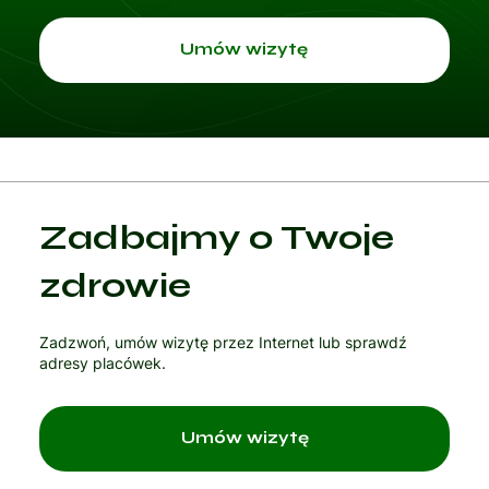
przyjmuj
Umów wizytę
e
w
Zadbajmy o Twoje
Progame
zdrowie
Zadzwoń, umów wizytę przez Internet lub sprawdź
d.
adresy placówek.
Umów wizytę