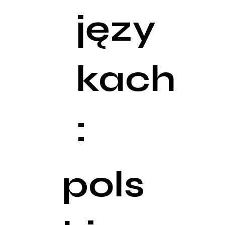
języ
kach
:
pols