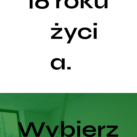
roku
16
życi
a.
Wybierz