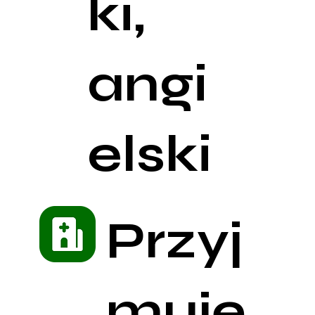
ki,
angi
elski
Przyj
muję