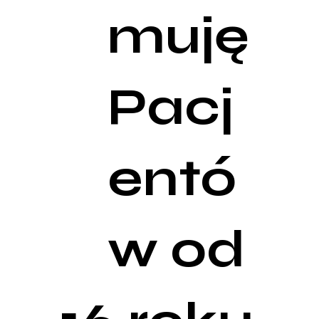
muję
Pacj
entó
w od