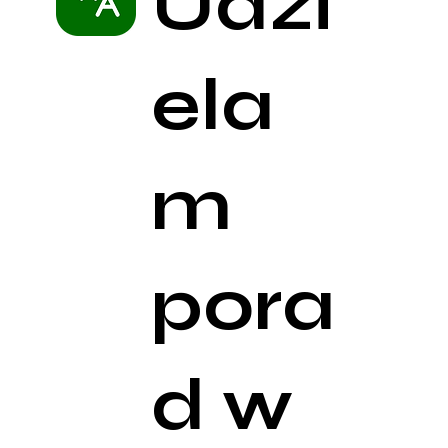
Udzi
ela
m
pora
d w