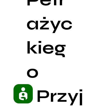
ażyc
kieg
o
Przyj