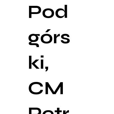
Pod
górs
ki,
CM
Petr