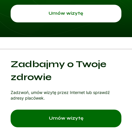
przyjmuj
Umów wizytę
e
w
Zadbajmy o Twoje
Progame
zdrowie
Zadzwoń, umów wizytę przez Internet lub sprawdź
d.
adresy placówek.
Umów wizytę