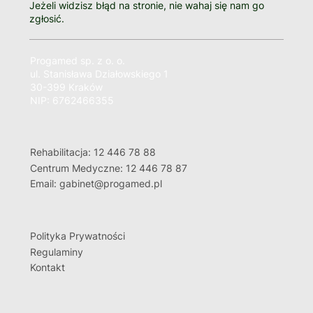
Jeżeli widzisz błąd na stronie, nie wahaj się nam go
zgłosić.
Progamed sp. z o. o.
ul. Stanisława Działowskiego 1
30-399 Kraków
NIP: 6762466355
Rehabilitacja: 12 446 78 88
Centrum Medyczne: 12 446 78 87
Email: gabinet@progamed.pl
Polityka Prywatności
Regulaminy
Kontakt