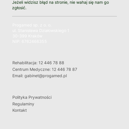
Jeżeli widzisz błąd na stronie, nie wahaj się nam go
zgłosić.
Progamed sp. z o. o.
ul. Stanisława Działowskiego 1
30-399 Kraków
NIP: 6762466355
Rehabilitacja: 12 446 78 88
Centrum Medyczne: 12 446 78 87
Email: gabinet@progamed.pl
Polityka Prywatności
Regulaminy
Kontakt