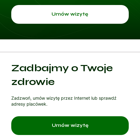
przyjmuj
Umów wizytę
e
w
Zadbajmy o Twoje
Progame
zdrowie
Zadzwoń, umów wizytę przez Internet lub sprawdź
d.
adresy placówek.
Umów wizytę