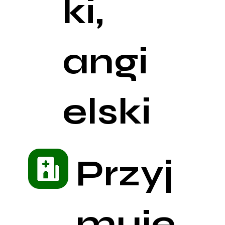
ki,
angi
elski
Przyj
muję