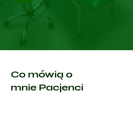
Co mówią o
mnie Pacjenci
Sprawdź zweryfikowane opinie o specjaliście z portalu
Znanylekarz.pl