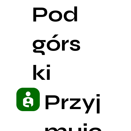
Pod
górs
ki
Przyj