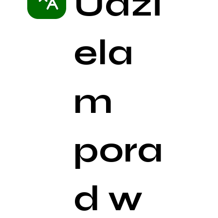
Udzi
ela
m
pora
d w