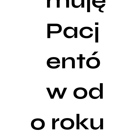
muję
Pacj
entó
w od
roku
0