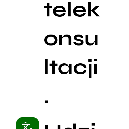
telek
onsu
ltacji
.