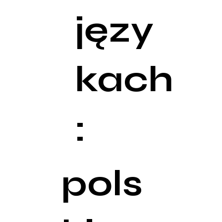
języ
kach
:
pols