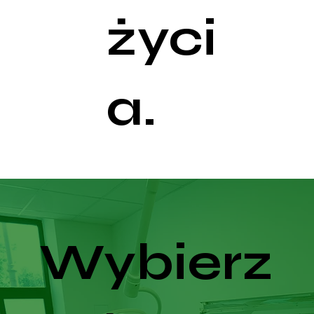
życi
a.
Wybierz