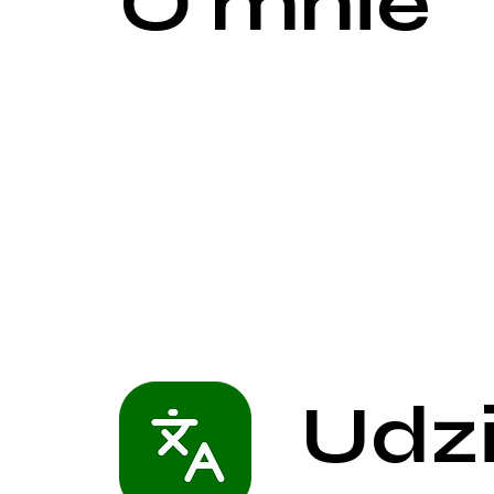
O mnie
Jestem absolwentem Śląskiego Uniwersytety Medy
(2020r.)
Obecnie odbywam szkolenie specjalizacyjne w zakre
Klinicznym Urologii i Urologii Onkologicznej Szpita
Krakowie.
Zajmuje się diagnostyką i leczeniem chorób układ
wykorzystaniem technik małoinwazyjnych (m.in. tec
endoskopia dróg moczowych).
Wykonuję badania USG (posiadam certyfikat Roztoc
Ultrasonografii w Zamościu) oraz drobne zabiegi.
Kieruje się zasadą, że podstawą jest nawiązanie dob
co umożliwia postawienie trafnej diagnozy i dobran
leczenia.
Udz