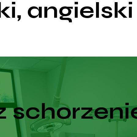
ki, angielski
 schorzeni