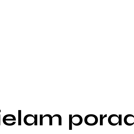
cznego w Katowicach
sie Urologii w Oddziale
la Uniwersyteckiego w
u moczowego, również z
hinki laparoskopowe,
zańskiej Szkoły
rej relacji z Pacjentem,
ie najlepszej metody
ielam porad