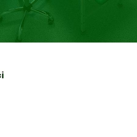
i
rawdź zweryfikowane opinie o specjaliście z portalu Znanylekarz.pl
aśniła o wszystko
Bardzo polecam przychodnię, fa
 dawno powinny być
Tomasza Kwiatkowskiego, którego
ym szczególe.
zrobił bardzo dokładne i szcze
na spokojnie. Jestem pod dużym