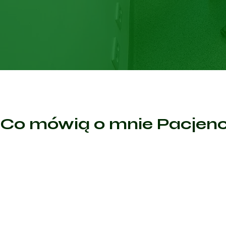
Co mówią o mnie Pacjenc
Sp
Polecam w 100% Pani doktor wszystko szczegółowo wyj
zapytała i przede wszystkim zleciła badania które już
wykonane przy moich objawach. Profesjonalizm w każd