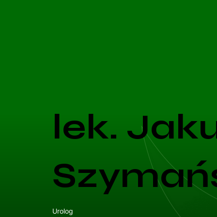
lek. Jak
Szymańs
Urolog