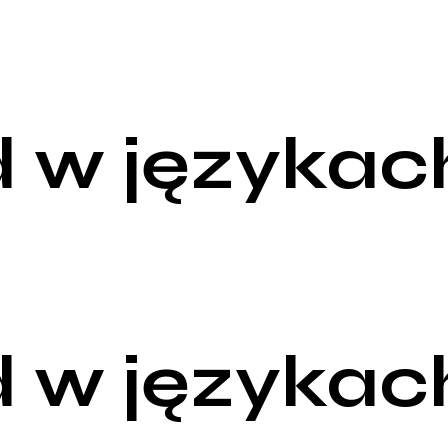
 w językac
 w językac