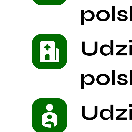
pols
Udz
pols
Udz