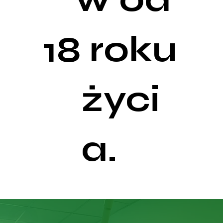
roku
18
życi
a.