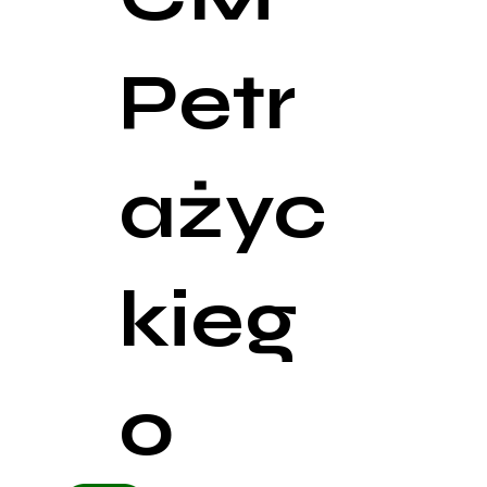
Petr
ażyc
kieg
o