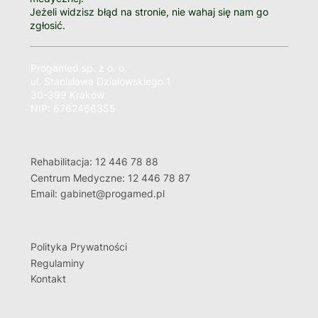
Jeżeli widzisz błąd na stronie, nie wahaj się nam go
zgłosić.
Progamed sp. z o. o.
ul. Stanisława Działowskiego 1
30-399 Kraków
NIP: 6762466355
Rehabilitacja: 12 446 78 88
Centrum Medyczne: 12 446 78 87
Email: gabinet@progamed.pl
Polityka Prywatności
Regulaminy
Kontakt