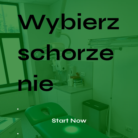
Wybierz
schorze
nie
Start Now