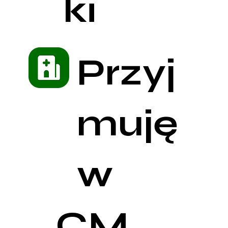
ki
Przyj
muję
w
CM