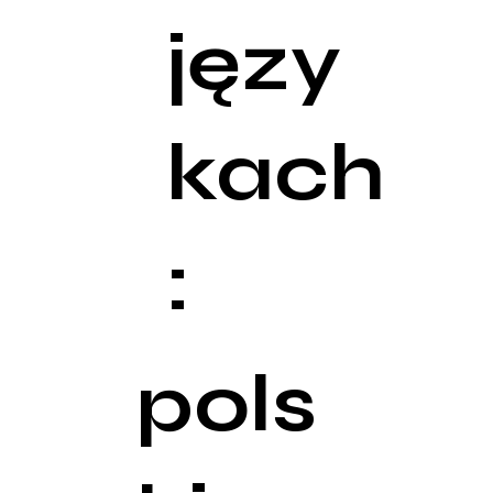
języ
kach
:
pols