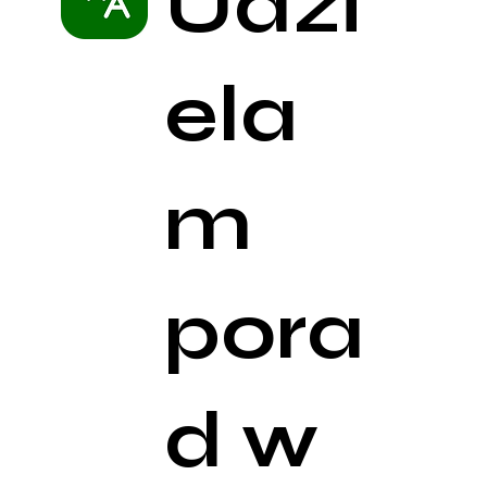
Udzi
ela
m
pora
d w