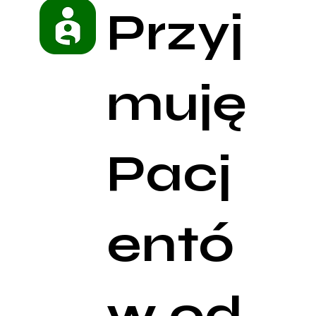
Przyj
muję
Pacj
entó
w od