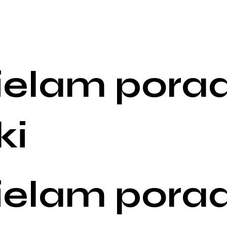
ielam porad
ki
ielam porad