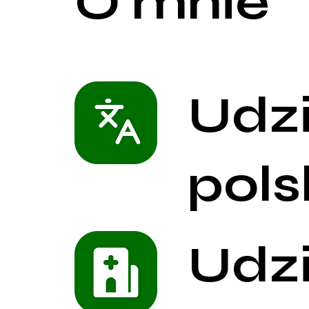
O mnie
Udz
pols
Udz