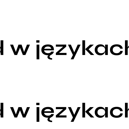
 w językac
 w językac