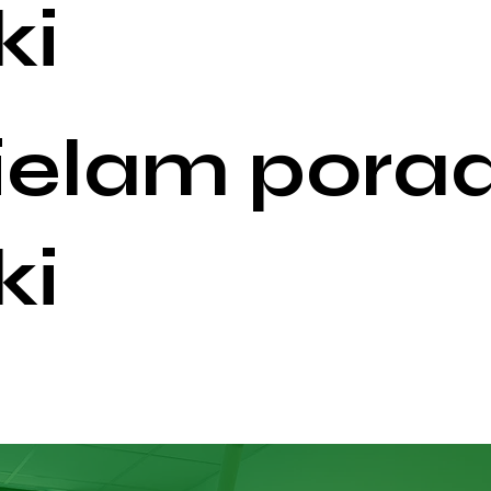
ki
ielam porad
ki