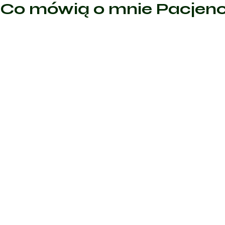
Co mówią o mnie Pacjenc
Sp
Polecam w 100% Pani doktor wszystko szczegółowo wyj
zapytała i przede wszystkim zleciła badania które już
wykonane przy moich objawach. Profesjonalizm w każd