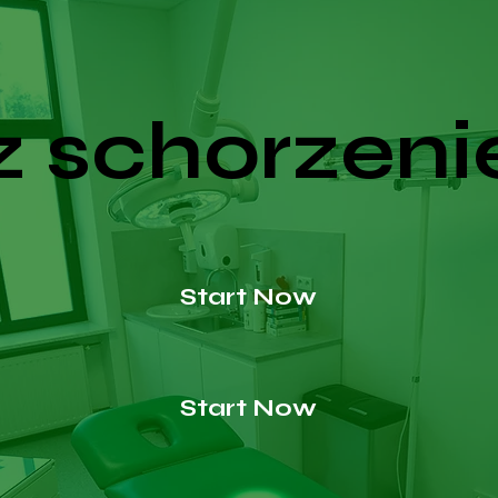
 schorzeni
Start Now
Start Now