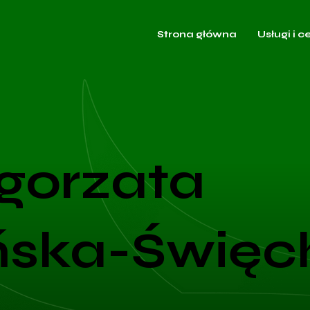
Strona główna
Usługi i c
gorzata
ńska-Święc