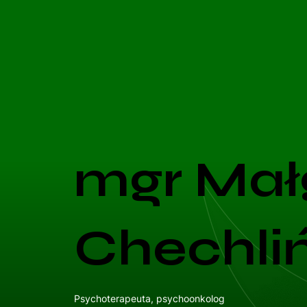
mgr Mał
Chechli
Psychoterapeuta, psychoonkolog