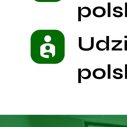
pols
Udz
pols