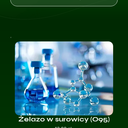
Żelazo w surowicy (O95)