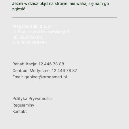
Jeżeli widzisz błąd na stronie, nie wahaj się nam go
zgłosić.
Progamed sp. z o. o.
ul. Stanisława Działowskiego 1
30-399 Kraków
NIP: 6762466355
Rehabilitacja: 12 446 78 88
Centrum Medyczne: 12 446 78 87
Email: gabinet@progamed.pl
Polityka Prywatności
Regulaminy
Kontakt