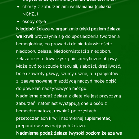
chorzy z zaburzeniami wchłaniania (celiakia,
NChZJ)
osoby otyłe
Niedobór żelaza w organizmie (niski poziom żelaza
we krwi)
przyczynia się do upośledzenia tworzenia
hemoglobiny, co prowadzi do niedokrwistości z
niedoboru żelaza. Niedokrwistości z niedoboru
żelaza często towarzyszą niespecyficzne objawy.
Może być to uczucie braku sił, słabości, drażliwość,
bóle i zawroty głowy, szumy uszne, a u pacjentów
z zaawansowaną miażdżycą naczyń może dojść
do powikłań naczyniowych mózgu.
Nadmierna podaż żelaza z dietą nie jest przyczyną
zaburzeń, natomiast występują one u osób z
hemochromatozą, również po częstych
przetoczeniach krwi i nadmiernej suplementacji
preparatów zawierających żelazo.
Nadmierna podaż żelaza (wysoki poziom żelaza we