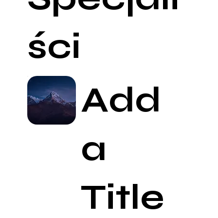
ści
Add
a
Title