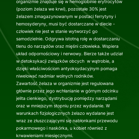
organizmie znajduje się w hemoglobinie erytrocytów
(poziom żelaza we krwi), pozostałe 30% jest
żelazem zmagazynowanym w postaci ferrytyny i
hemosyderyny, musi być dostarczane w diecie -
człowiek nie jest w stanie wytworzyć go
samodzielnie. Odgrywa istotną rolę w dostarczaniu
tlenu do narządów oraz mięśni człowieka. Wspiera
układ odpornościowy i nerwowy. Bierze także udział
w detoksykacji związków obcych w wątrobie, a
dzięki właściwościom antyoksydacyjnym pomaga
niwelować nadmiar wolnych rodników.
Zawartość żelaza w organizmie jest regulowana
głównie przez jego wchłanianie w górnym odcinku
jelita cienkiego, dystrybucję pomiędzy narządami
oraz w mniejszym stopniu przez wydalanie. W
warunkach fizjologicznych żelazo wydalane jest
wraz ze złuszczającymi się nabłonkami przewodu
pokarmowego i naskórka, u kobiet również z
krwawieniami miesięcznymi.