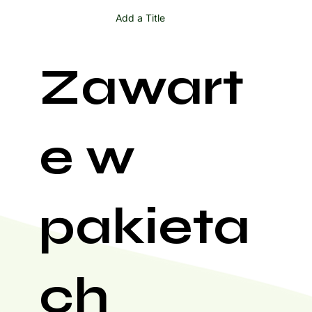
Add a Title
Zawart
e w
pakieta
ch