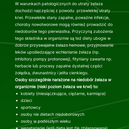
W warunkach patologicznych do utraty żelaza
dochodzi najczęściej z powodu przewlekłej utraty
krwi. Przewlekłe stany zapalne, poważne infekcje,
choroby nowotworowe mogą również prowadzić do
niedoborów tego pierwiastka. Przyczyną zubożenia
tego składnika w organizmie są też diety ubogie w
dobrze przyswajalne żelazo hemowe, przyjmowanie
leków upośledzające wchłanianie żelaza (np.
inhibitory pompy protonowej), fityniany zawarte np.
herbacie lub procesy zapalne dystalnej części
żołądka, dwunastnicy i jelita cienkiego.
Osoby szczególnie narażone na niedobór żelaza w
organizmie (niski poziom żelaza we krwi) to:
kobiety (miesiączkujące, ciężarne, karmiące)
dzieci
sportowcy
osoby nie dietach niedoborowych
osoby w podeszłym wieku
wegetarianie (jeśli dieta jest źle zbilansowana)