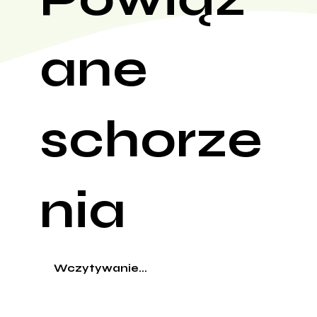
ane
schorze
nia
Wczytywanie...