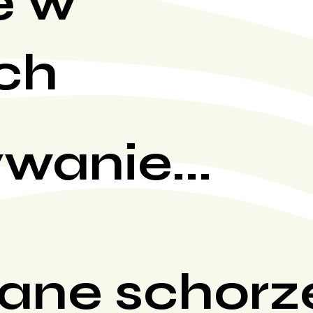
e w
ch
wanie...
ane schorz