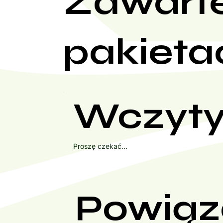
Zawart
pakieta
Wczyty
Proszę czekać...
Powiąz