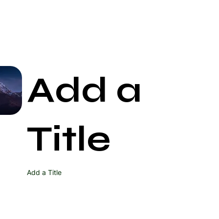
Add a
Start Now
Title
Add a Title