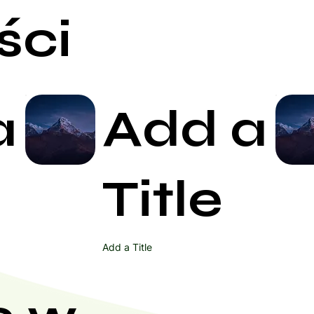
ści
a
Add a
Start Now
Title
Add a Title