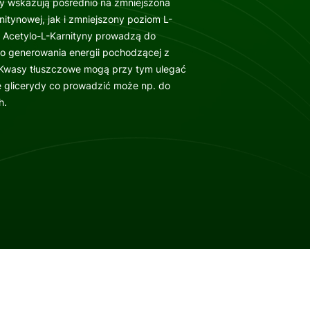
yny wskazują pośrednio na zmniejszona
itynowej, jak i zmniejszony poziom L-
 i Acetylo-L-Karnityny prowadzą do
o generowania energii pochodzącej z
 Kwasy tłuszczowe mogą przy tym ulegać
e glicerydy co prowadzić może np. do
h.