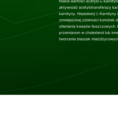
Niskie wartości acetylo-L-karnit
aktywność acetylotransferazy karn
karnityny. Niedobory L-Karnityny
zmniejszonej zdolności komórek d
utleniania kwasów tłuszczowych.
przemianom w cholesterol lub inn
tworzenia blaszek miażdżycowyc