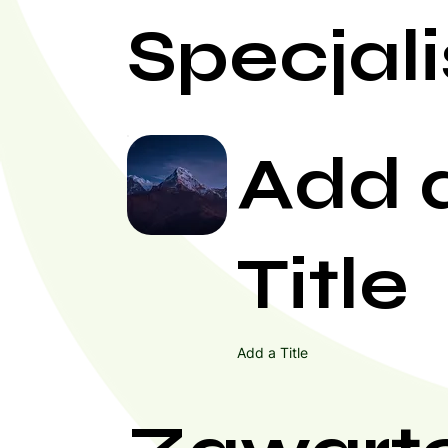
Specjali
Add 
Title
Add a Title