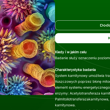
Doda
Kiedy i w jakim celu
Badanie służy oznaczeniu poziomu
Charakterystyka badania
System karnitynowy umożliwia tr
tłuszczowych poprzez błonę mito
element systemu energetycznego 
enzymy: Acetylotransferaza karni
Palmitoilotransferazakarnitynowa,
karnitynowa.