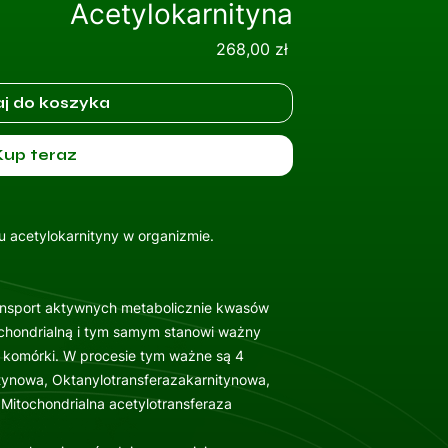
Acetylokarnityna
Cena
268,00 zł
j do koszyka
Kup teraz
 acetylokarnityny w organizmie.
ansport aktywnych metabolicznie kwasów
chondrialną i tym samym stanowi ważny
komórki. W procesie tym ważne są 4
tynowa, Oktanylotransferazakarnitynowa,
 Mitochondrialna acetylotransferaza