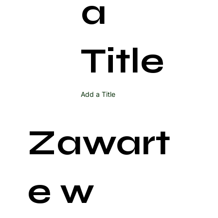
a
Title
Add a Title
Zawart
e w