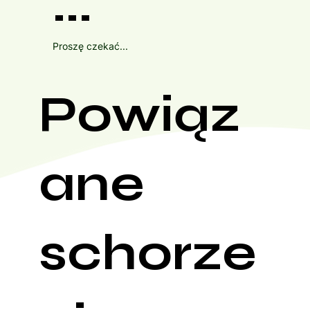
...
Proszę czekać...
Powiąz
ane
schorze