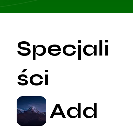
Specjali
ści
Add