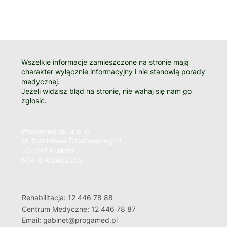
Wszelkie informacje zamieszczone na stronie mają
charakter wyłącznie informacyjny i nie stanowią porady
medycznej.
Jeżeli widzisz błąd na stronie, nie wahaj się nam go
zgłosić.
Progamed sp. z o. o.
ul. Stanisława Działowskiego 1
30-399 Kraków
NIP: 6762466355
Rehabilitacja: 12 446 78 88
Centrum Medyczne: 12 446 78 87
Email: gabinet@progamed.pl