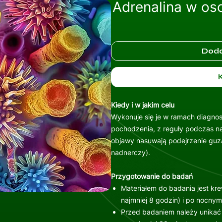
Adrenalina w oso
Doda
Kiedy i w jakim celu
Wykonuje się je w ramach diagnost
pochodzenia, z reguły podczas na
objawy nasuwają podejrzenie guz
nadnerczy).
Przygotowanie do badań
Materiałem do badania jest kr
najmniej 8 godzin) i po nocny
Przed badaniem należy unikać 