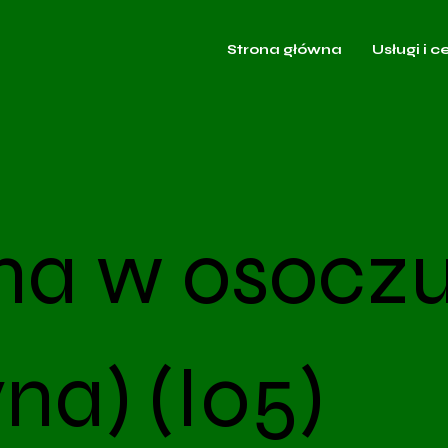
Strona główna
Usługi i c
na w osocz
na) (I05)