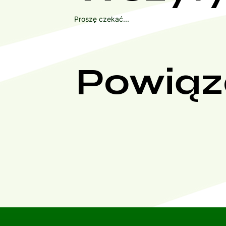
Proszę czekać...
Powiąz