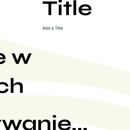
Title
Add a Title
e w
ch
wanie...