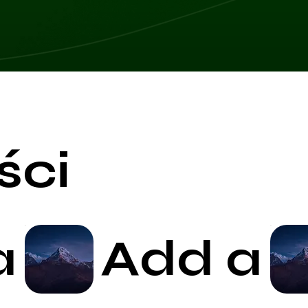
ści
a
Add a
Start Now