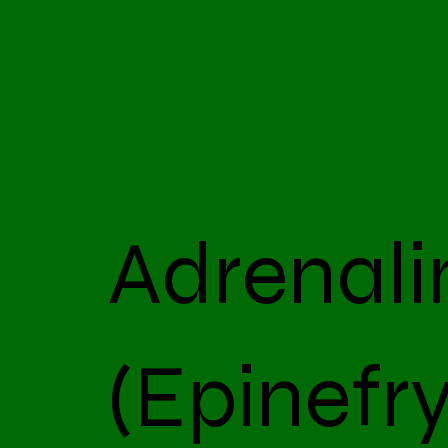
Adrenali
(Epinefry