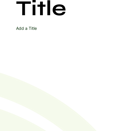
Title
Add a Title