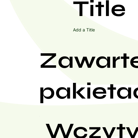
Title
Add a Title
Zawart
pakieta
Wczyty