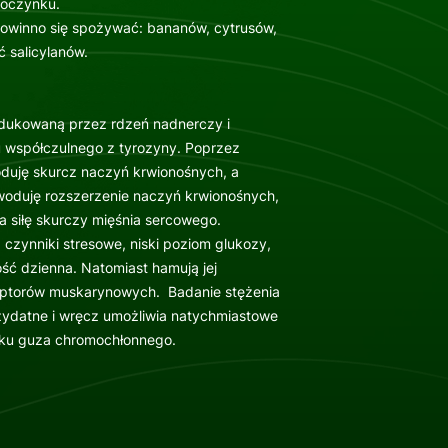
poczynku.
powinno się spożywać: bananów, cytrusów,
 salicylanów.
odukowaną przez rdzeń nadnerczy i
 współczulnego z tyrozyny. Poprzez
duję skurcz naczyń krwionośnych, a
woduję rozszerzenie naczyń krwionośnych,
a siłę skurczy mięśnia sercowego.
czynniki stresowe, niski poziom glukozy,
ość dzienna. Natomiast hamują jej
ceptorów muskarynowych. Badanie stężenia
rzydatne i wręcz umożliwia natychmiastowe
dku guza chromochłonnego.