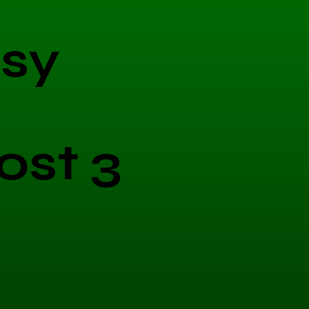
sy
ost 3