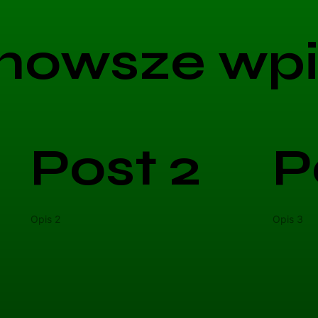
nowsze wpi
Post 2
P
Opis 2
Opis 3