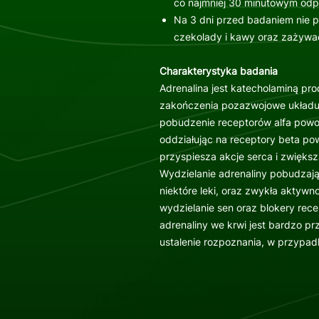
co najmniej 30 minutowym od
Na 3 dni przed badaniem nie 
czekolady i kawy oraz zażywać
Charakterystyka badania
Adrenalina jest katecholaminą pr
zakończenia pozazwojowe układu
pobudzenie receptorów alfa powo
oddziałując na receptory beta po
przyspiesza akcje serca i zwiększ
Wydzielanie adrenaliny pobudzają 
niektóre leki, oraz zwykła aktywn
wydzielanie sen oraz blokery re
adrenaliny we krwi jest bardzo p
ustalenie rozpoznania, w przypa