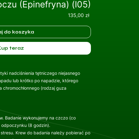
czu (Epinefryna) (I05)
Cena
135,00 zł
j do koszyka
Kup teraz
yki nadciśnienia tętniczego niejasnego
padu lub krótko po napadzie, którego
a chromochłonnego (rodzaj guza
ew. Badanie wykonujemy na czczo (co
m odpoczynku (8 godzin).
stresu. Krew do badania należy pobierać po