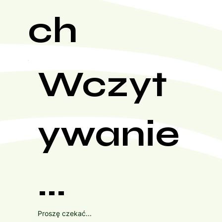
ch
Wczyt
ywanie
...
Proszę czekać...