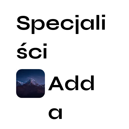
Specjali
ści
Add
a