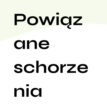
Powiąz
ane
schorze
nia