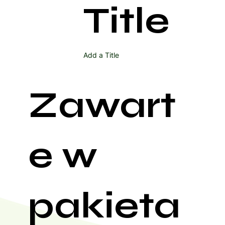
Title
Add a Title
Zawart
e w
pakieta