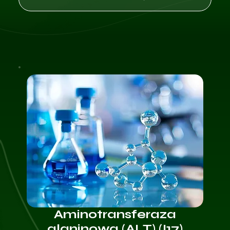
Aminotransferaza
alaninowa (ALT) (I17)