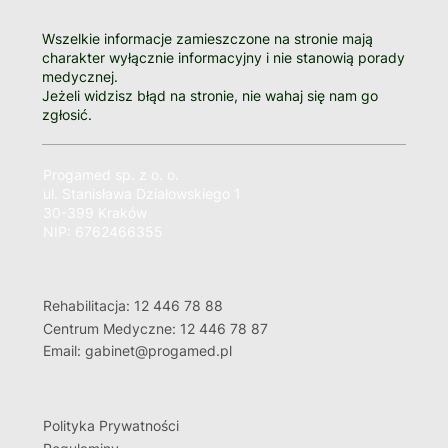
Wszelkie informacje zamieszczone na stronie mają
charakter wyłącznie informacyjny i nie stanowią porady
medycznej.
Jeżeli widzisz błąd na stronie, nie wahaj się nam go
zgłosić.
Progamed sp. z o. o.
ul. Stanisława Działowskiego 1
30-399 Kraków
NIP: 6762466355
Rehabilitacja: 12 446 78 88
Centrum Medyczne: 12 446 78 87
Email: gabinet@progamed.pl
Polityka Prywatności