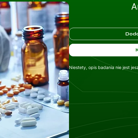
A
Doda
Niestety, opis badania nie jest je