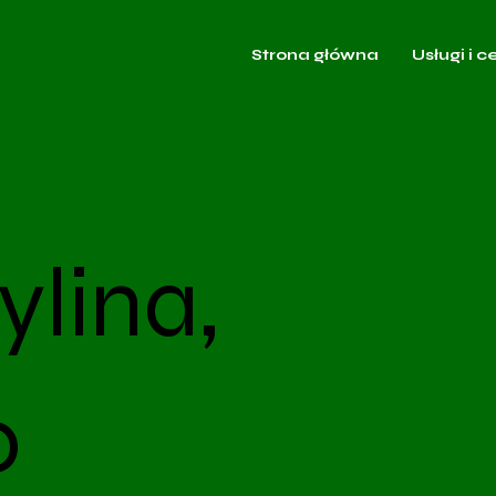
Strona główna
Usługi i c
ylina,
o