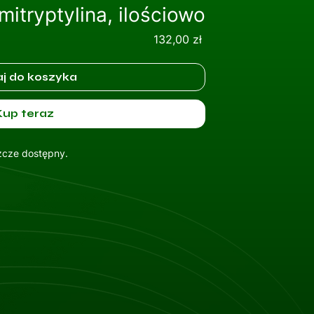
mitryptylina, ilościowo
Cena
132,00 zł
j do koszyka
Kup teraz
szcze dostępny.