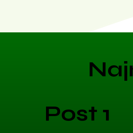
Naj
Post 1