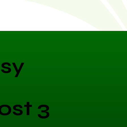
sy
ost 3