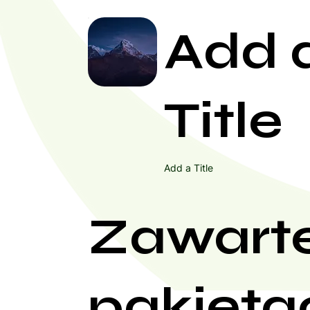
Add 
Title
Add a Title
Zawart
pakieta