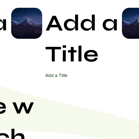
a
Add a
Start Now
Title
Add a Title
e w
ch