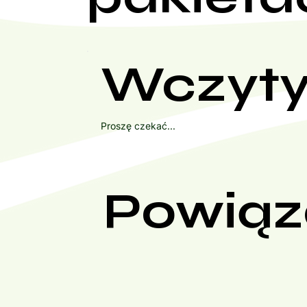
Wczyty
Proszę czekać...
Powiąz