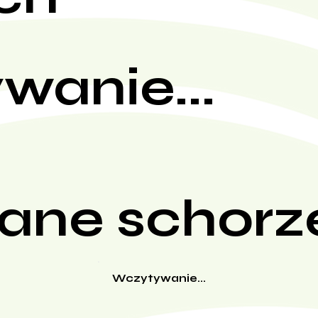
wanie...
ane schorz
Wczytywanie...