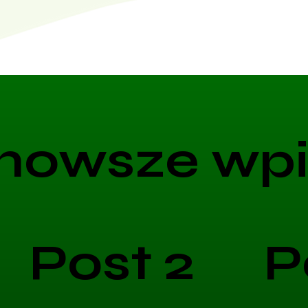
nowsze wpi
Post 2
P