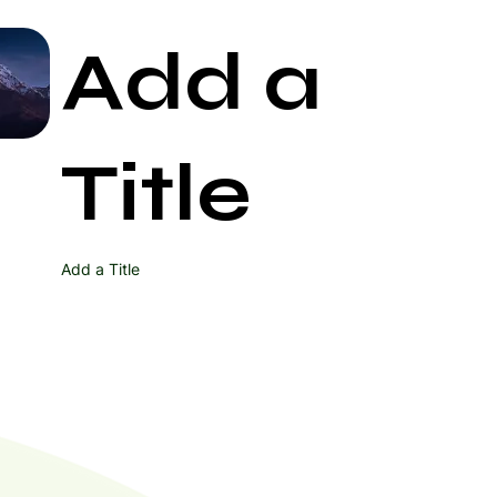
Add a
Start Now
Title
Add a Title