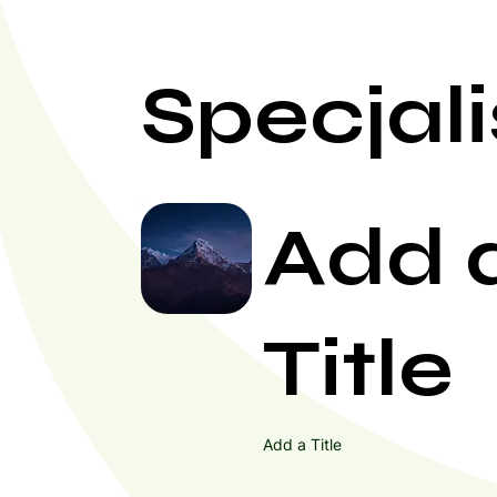
Specjali
Add 
Title
Add a Title