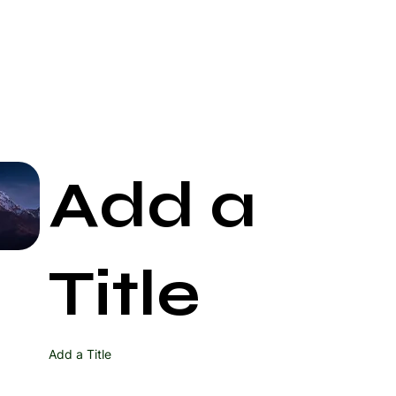
Add a
Start Now
Title
Add a Title