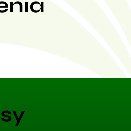
enia
sy