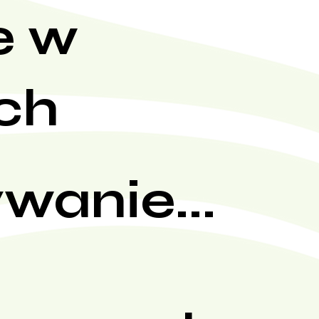
e w
ch
wanie...