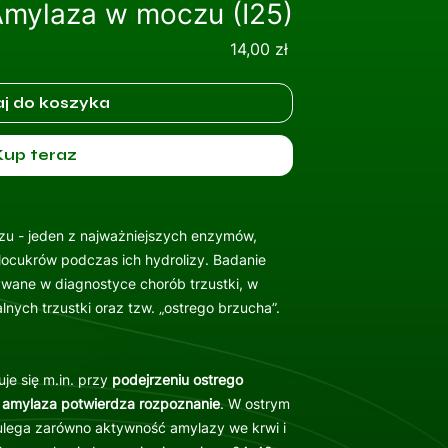
mylaza w moczu (I25)
Cena
14,00 zł
j do koszyka
Kup teraz
u - jeden z najważniejszych enzymów,
locukrów podczas ich hydrolizy. Badanie
wane w diagnostyce chorób trzustki, w
nych trzustki oraz tzw. „ostrego brzucha”.
e się m.in. przy
podejrzeniu ostrego
a amylaza potwierdza rozpoznanie
. W ostrym
ulega zarówno aktywność amylazy we krwi i