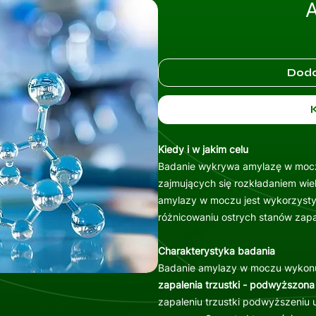
A
Doda
Kiedy i w jakim celu
Badanie wykrywa amylazę w mocz
zajmujących się rozkładaniem wie
amylazy w moczu jest wykorzysty
różnicowaniu ostrych stanów zapal
Charakterystyka badania
Badanie amylazy w moczu wykonuj
zapalenia trzustki - podwyższon
zapaleniu trzustki podwyższeniu 