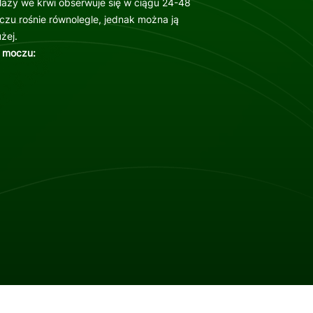
azy we krwi obserwuje się w ciągu 24-48
zu rośnie równolegle, jednak można ją
żej.
 moczu: