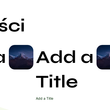
ści
a
Add a
Start Now
Title
Add a Title