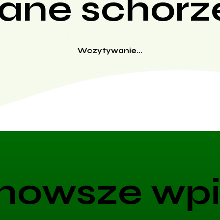
ane schorz
Wczytywanie...
nowsze wpi