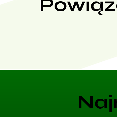
Powiąz
Naj