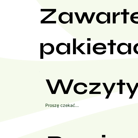
Zawart
pakieta
Wczyty
Proszę czekać...