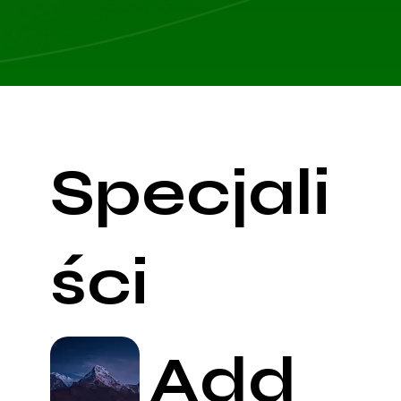
Specjali
ści
Add