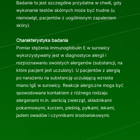
Badanie to jest szczególne przydatne w chwili, gdy
wykonanie testów skórnych może być trudne (u
niemowląt, pacjentów z uogólnionym zapaleniem
skóry).
Charakterystyka badania
Pomiar stężenia immunoglobulin E w surowicy
wykorzystywany jest w diagnostyce alergii i
rozpoznawaniu swoistych alergenów (substancji, na
które pacjent jest uczulony). U pacjentów z alergią
po narażeniu na substancję uczulającą wzrasta
miano IgE w surowicy. Reakcje alergiczne moga być
spowodowane kontaktem z różnego rodzaju
alergenami m.in. sierścią zwierząt, składnikami
pokarmowymi, kurzem, pleśnią, pyłkami, lekami,
jadem owadów i czynnikami środowiskowymi.