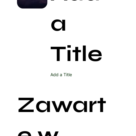
a
Title
Add a Title
Zawart
e w