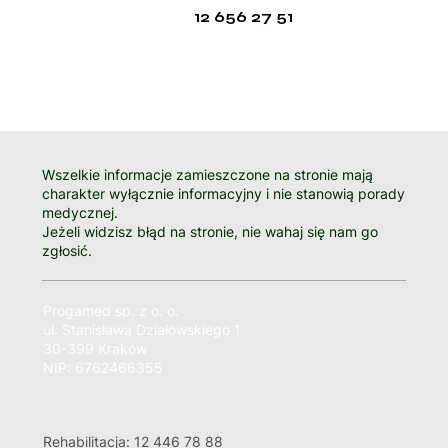
12 656 27 51
Wszelkie informacje zamieszczone na stronie mają
charakter wyłącznie informacyjny i nie stanowią porady
medycznej.
Jeżeli widzisz błąd na stronie, nie wahaj się nam go
zgłosić.
Progamed sp. z o. o.
ul. Stanisława Działowskiego 1
30-399 Kraków
NIP: 6762466355
Rehabilitacja: 12 446 78 88