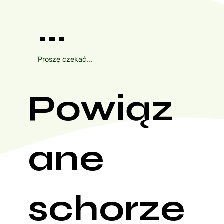
...
Proszę czekać...
Powiąz
ane
schorze