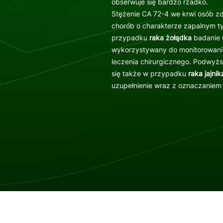
obserwuje się bardzo rzadko.
Stężenie CA 72-4 we krwi osób zd
chorób o charakterze zapalnym t
przypadku
raka żołądka
badanie C
wykorzystywany do monitorowania
leczenia chirurgicznego. Podwyż
się także w przypadku
raka jajnik
uzupełnienie wraz z oznaczaniem