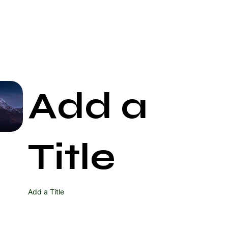
Add a
Start Now
Title
Add a Title