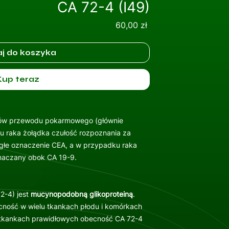
CA 72-4 (I49)
Cena
60,00 zł
j do koszyka
Kup teraz
rów przewodu pokarmowego (głównie
ku raka żołądka czułość rozpoznania za
głe oznaczenie CEA, a w przypadku raka
oznaczany obok CA 19-9.
2-4) jest
mucynopodobną glikoproteiną
.
ność w wielu tkankach płodu i komórkach
 tkankach prawidłowych obecność CA 72-4