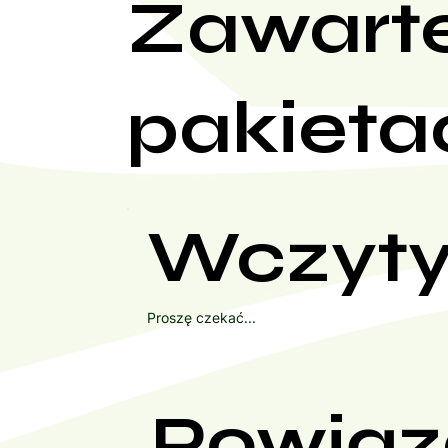
Zawart
pakieta
Wczyty
Proszę czekać...
Powiąz