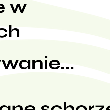
e w
ch
wanie...
ane schorz