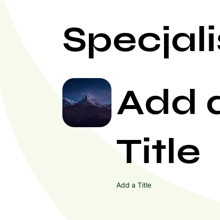
Specjali
Add 
Title
Add a Title