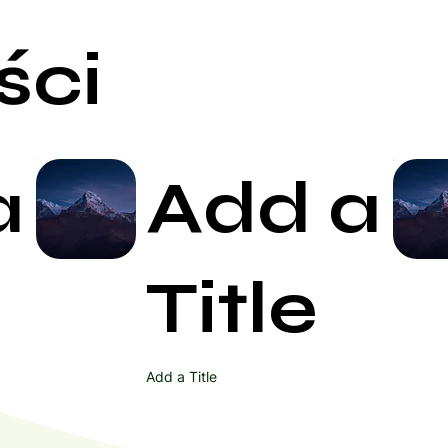
ści
a
Add a
Start Now
Title
Add a Title