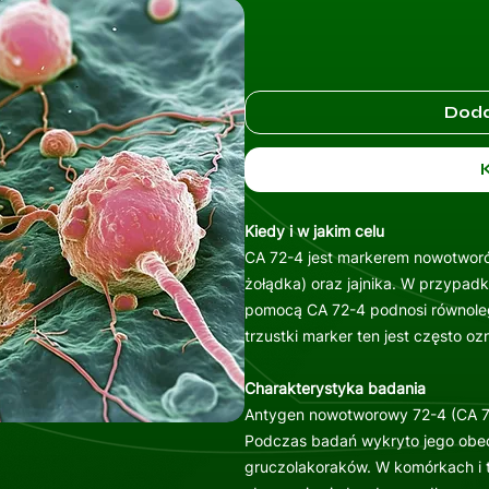
Doda
Kiedy i w jakim celu
CA 72-4 jest markerem nowotwo
żołądka) oraz jajnika. W przypad
pomocą CA 72-4 podnosi równole
trzustki marker ten jest często 
Charakterystyka badania
Antygen nowotworowy 72-4 (CA 7
Podczas badań wykryto jego obec
gruczolakoraków. W komórkach i