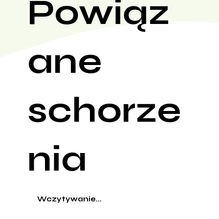
Powiąz
ane
schorze
nia
Wczytywanie...