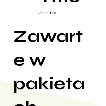
Add a Title
Zawart
e w
pakieta