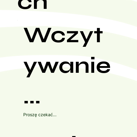
ch
Wczyt
ywanie
...
Proszę czekać...