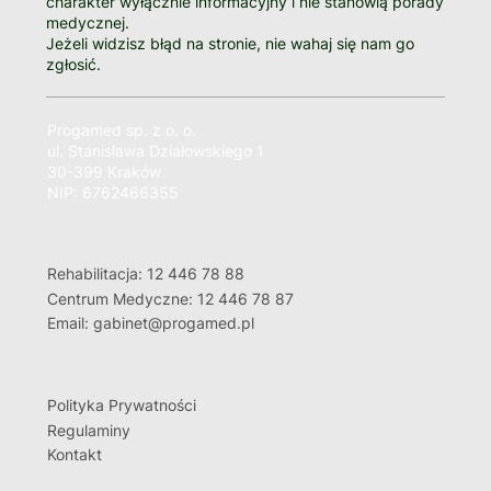
charakter wyłącznie informacyjny i nie stanowią porady
medycznej.
Jeżeli widzisz błąd na stronie, nie wahaj się nam go
zgłosić.
Progamed sp. z o. o.
ul. Stanisława Działowskiego 1
30-399 Kraków
NIP: 6762466355
Rehabilitacja: 12 446 78 88
Centrum Medyczne: 12 446 78 87
Email: gabinet@progamed.pl
Polityka Prywatności
Regulaminy
Kontakt