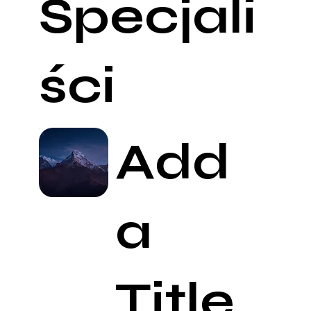
Specjali
ści
Add
a
Title