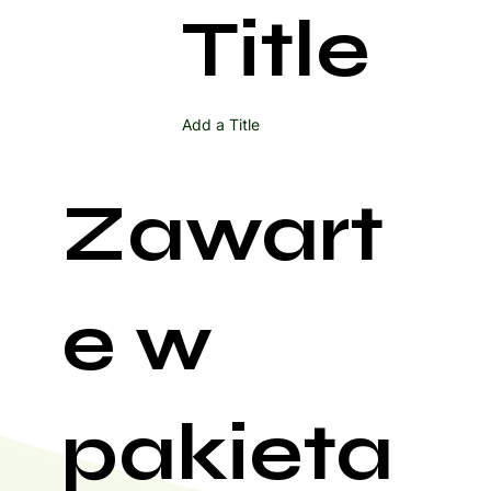
Title
Add a Title
Zawart
e w
pakieta