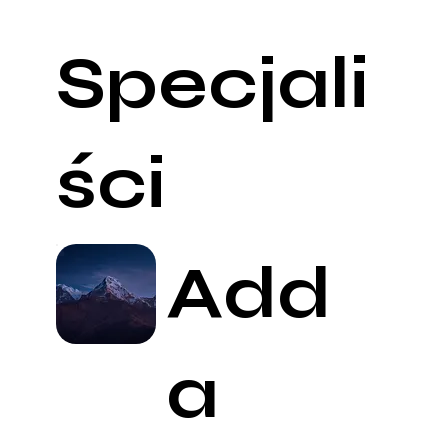
Specjali
ści
Add
a