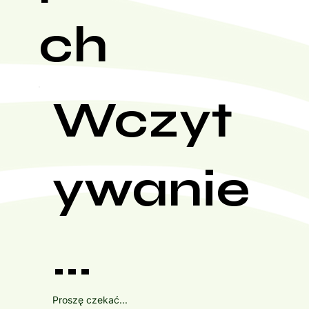
ch
Wczyt
ywanie
...
Proszę czekać...