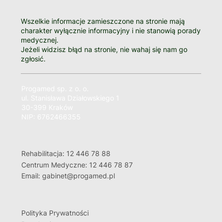
Wszelkie informacje zamieszczone na stronie mają
charakter wyłącznie informacyjny i nie stanowią porady
medycznej.
Jeżeli widzisz błąd na stronie, nie wahaj się nam go
zgłosić.
Progamed sp. z o. o.
ul. Stanisława Działowskiego 1
30-399 Kraków
NIP: 6762466355
Rehabilitacja: 12 446 78 88
Centrum Medyczne: 12 446 78 87
Email: gabinet@progamed.pl
Polityka Prywatności