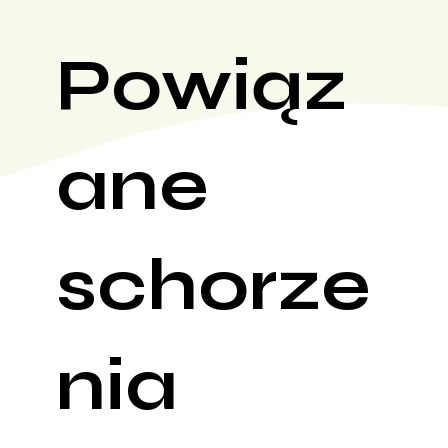
Powiąz
ane
schorze
nia