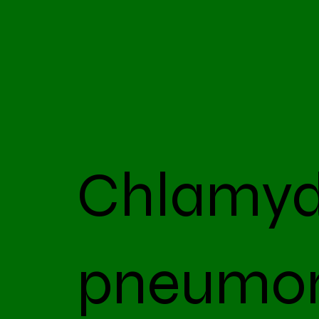
Chlamyd
pneumon