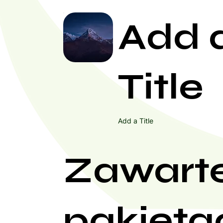
Add 
Title
Add a Title
Zawart
pakieta