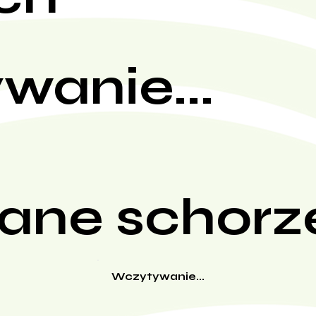
wanie...
ane schorz
Wczytywanie...