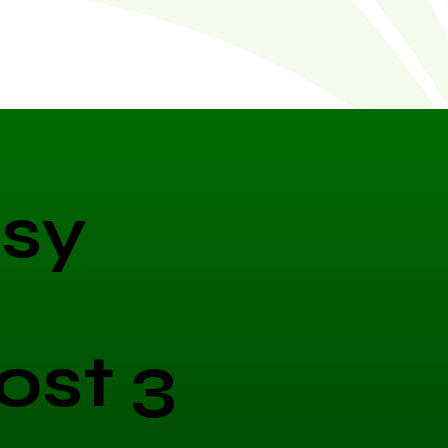
sy
ost 3