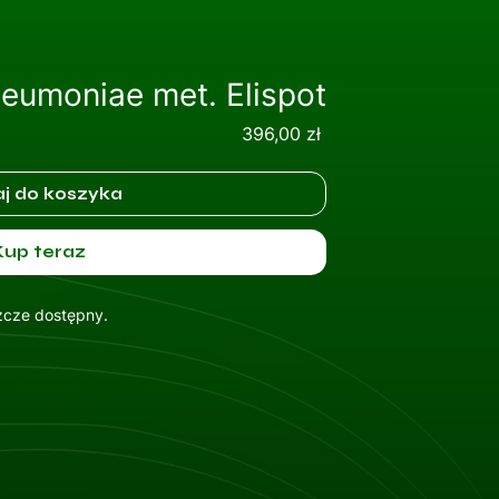
eumoniae met. Elispot
Cena
396,00 zł
j do koszyka
Kup teraz
szcze dostępny.