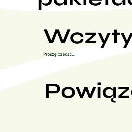
Wczyty
Proszę czekać...
Powiąz