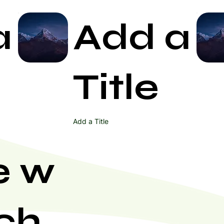
a
Add a
Start Now
Title
Add a Title
e w
ch