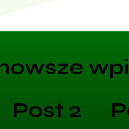
nowsze wpi
Post 2
P