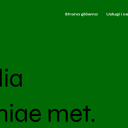
Strona główna
Usługi i c
ia
iae met.