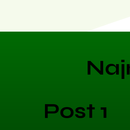
Naj
Post 1