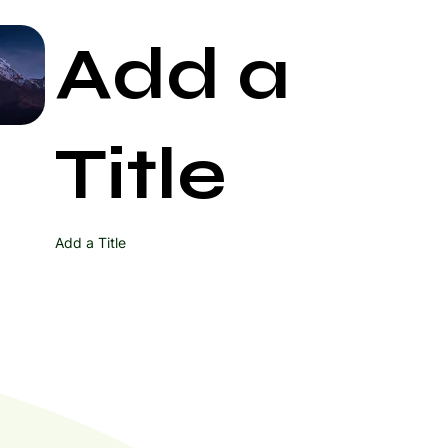
Add a
Start Now
Title
Add a Title