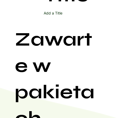
Add a Title
Zawart
e w
pakieta