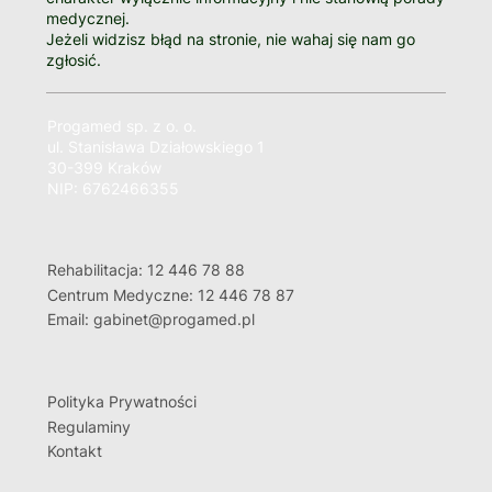
medycznej.
Jeżeli widzisz błąd na stronie, nie wahaj się nam go
zgłosić.
Progamed sp. z o. o.
ul. Stanisława Działowskiego 1
30-399 Kraków
NIP: 6762466355
Rehabilitacja: 12 446 78 88
Centrum Medyczne: 12 446 78 87
Email: gabinet@progamed.pl
Polityka Prywatności
Regulaminy
Kontakt