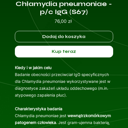
Chlamydia pneumoniae -
p/c IgG (S67)
Cena
76,00 zł
Dodaj do koszyka
Kup teraz
Kiedy i w jakim celu
Badanie obecności przeciwciał IgG specyficznych
dla Chlamydia pneumoniae wykorzystywane jest w
diagnostyce zakażeń układu oddechowego (m.in.
atypowego zapalenia płuc).
Charakterystyka badania
Chlamydia pneumoniae jest
wewnątrzkomórkowym
patogenem człowieka
. Jest gram-ujemna bakterią,