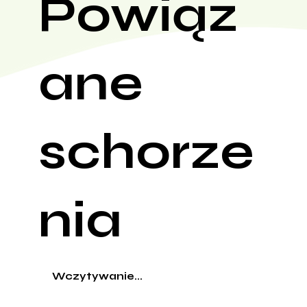
Powiąz
ane
schorze
nia
Wczytywanie...