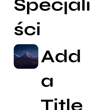
Specjali
ści
Add
a
Title