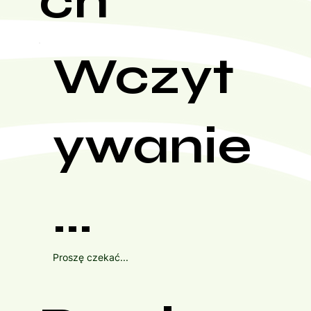
ch
Wczyt
ywanie
...
Proszę czekać...