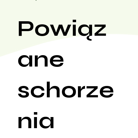
Powiąz
ane
schorze
nia