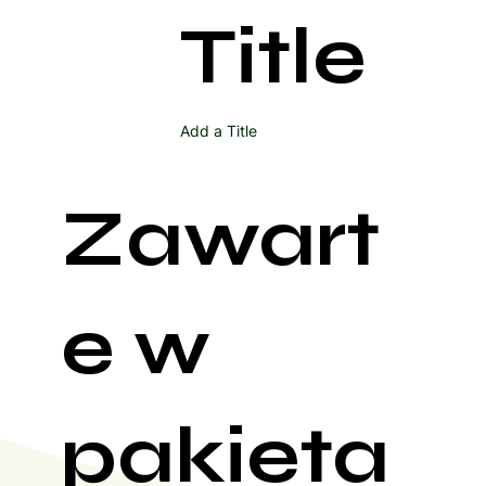
Title
Add a Title
Zawart
e w
pakieta