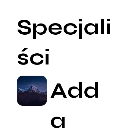
dniem cyklu. Nie należy go wykonywać w trakcie
miesiączki, a także bezpośrednio przed jej
rozpoczęciem i tuż po zakończeniu krwawienia.
Specjali
Należy powstrzymać się od aktywności
seksualnej na minimum 24 godziny przed
badaniem
Na 2 dni przed badaniem nie należy stosować
leków dopochwowych.
ści
W dniu badania zaleca się normalną higienę
intymną. Należy jednak unikać używania
agresywnych środków myjących lub irygacji,
które mogą zmienić mikroflorę pochwy.
Add
a