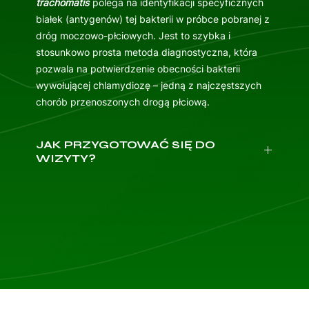
trachomatis
polega na identyfikacji specyficznych
białek (antygenów) tej bakterii w próbce pobranej z
dróg moczowo-płciowych. Jest to szybka i
stosunkowo prosta metoda diagnostyczna, która
pozwala na potwierdzenie obecności bakterii
wywołującej chlamydiozę – jedną z najczęstszych
chorób przenoszonych drogą płciową.
JAK PRZYGOTOWAĆ SIĘ DO
WIZYTY?
Weź ze sobą dowód osobisty.
Przygotuj dokumentację medyczną: wyniki
badań, karty informacyjne z poprzednich wizyt,
listę przyjmowanych leków, historię chorób w
rodzinie oraz ewentualną listę leków, których nie
możesz przyjmować.
Na pierwszą wizytę przyjedź 10 minut wcześniej,
aby wypełnić wymaganą dokumentację.
Badanie najlepiej wykonać między 10. a 20.