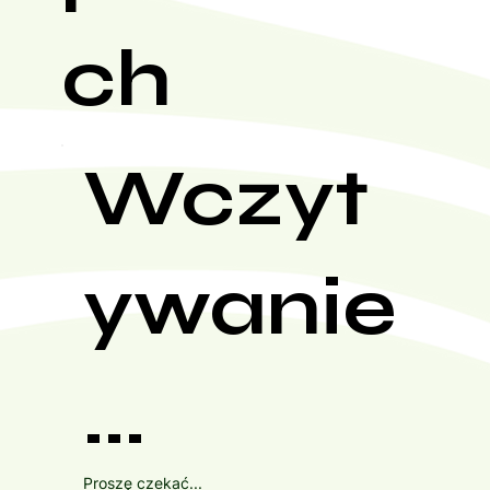
ch
Wczyt
ywanie
...
Proszę czekać...