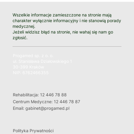
Wszelkie informacje zamieszczone na stronie mają
charakter wyłącznie informacyjny i nie stanowią porady
medycznej.
Jeżeli widzisz błąd na stronie, nie wahaj się nam go
zgłosić.
Progamed sp. z o. o.
ul. Stanisława Działowskiego 1
30-399 Kraków
NIP: 6762466355
Rehabilitacja: 12 446 78 88
Centrum Medyczne: 12 446 78 87
Email: gabinet@progamed.pl
Polityka Prywatności