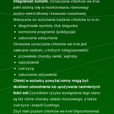
integralność komórki.
Oznaczanie chlorków we krwi
pełni istotną rolę w monitorowaniu równowagi
wodno-elektrolitowej i kwasowo-zasadowej.
Wskazania do wykonania badania chlorków to m.in.:
długotrwałe wymioty i/lub biegunka
wzmożone pragnienie (polidypsja)
zaburzenia oddychania
Okresowe oznaczanie chlorków we krwi jest
zalecane osobom, u których zdiagnozowano:
przewlekłe choroby nerek, wątroby
nadciśnienie
cukrzycę
zaburzenia odżywiania
Chlorki w surowicy powyżej normy mogą być
skutkiem odwodnienia lub spożywania nadmiernych
ilości soli.
Czynnikiem ryzyka wystąpienia tego stanu
są też różne choroby układu moczowego, a także
cukrzyca i zespół Cushinga.
Zbyt niski poziom chlorków we krwi (hipochloremia)