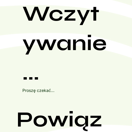
Wczyt
ywanie
...
Proszę czekać...
Powiąz