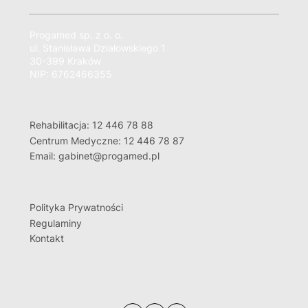
Progamed sp. z o. o.
ul. Stanisława Działowskiego 1
30-399 Kraków
NIP: 6762466355
Rehabilitacja: 12 446 78 88
Centrum Medyczne: 12 446 78 87
Email: gabinet@progamed.pl
Polityka Prywatności
Regulaminy
Kontakt