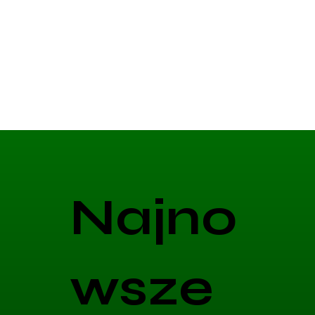
Najno
wsze