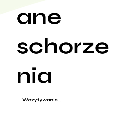
ane
schorze
nia
Wczytywanie...