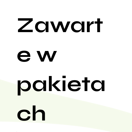
Zawart
e w
pakieta
ch