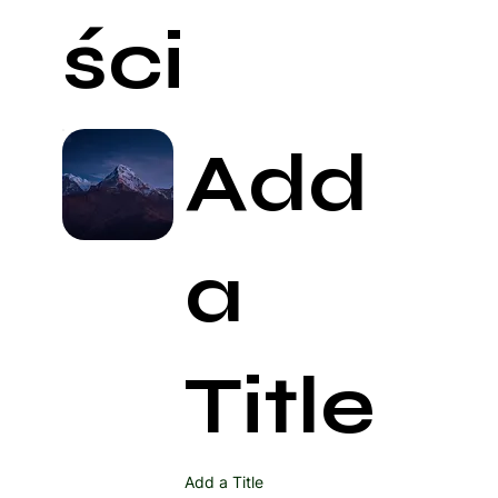
ści
Add
a
Title
Add a Title