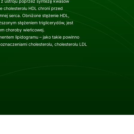
u
z ustroju poprzez syntezę kwasów
 cholesterolu HDL chroni przed
nnej serca. Obniżone stężenie HDL,
zonym stężeniem triglicerydów, jest
em choroby wieńcowej.
ementem lipidogramu – jako takie powinno
znaczeniami cholesterolu, cholesterolu LDL