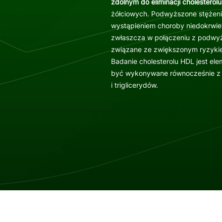
zdolnym do eliminacji cholesterol
żółciowych. Podwyższone stężenie
wystąpieniem choroby niedokrwie
zwłaszcza w połączeniu z podwyżs
związane ze zwiększonym ryzyki
Badanie cholesterolu HDL jest el
być wykonywane równocześnie z o
i triglicerydów.