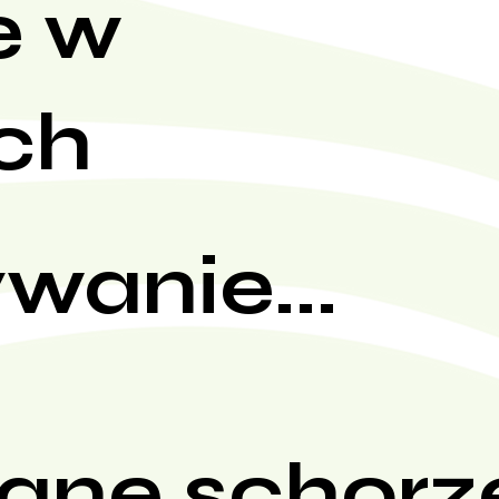
e w
ch
wanie...
ane schorz