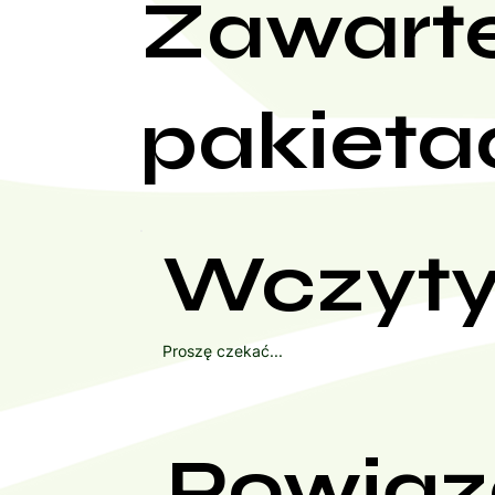
Zawart
pakieta
Wczyty
Proszę czekać...
Powiąz