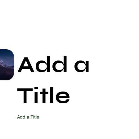
Add a
Start Now
Title
Add a Title