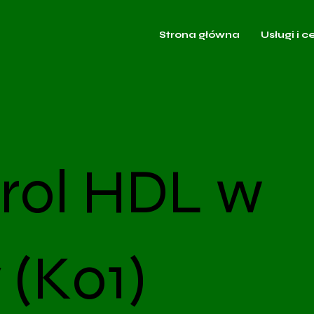
Strona główna
Usługi i c
rol HDL w
 (K01)