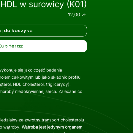
 HDL w surowicy (K01)
Cena
12,00 zł
j do koszyka
Kup teraz
ykonuje się jako część badania
lem całkowitym lub jako składnik profilu
terol, HDL cholesterol, triglicerydy).
choroby niedokrwiennej serca. Zalecane co
iedzialny za zwrotny transport cholesterolu
o wątroby.
Wątroba jest jedynym organem