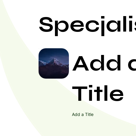
Specjali
Add 
Title
Add a Title