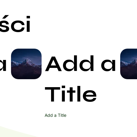
ści
a
Add a
Start Now
Title
Add a Title