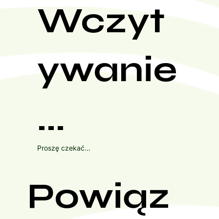
Wczyt
ywanie
...
Proszę czekać...
Powiąz