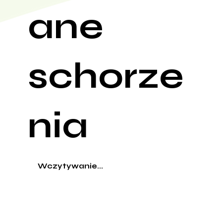
ane
schorze
nia
Wczytywanie...