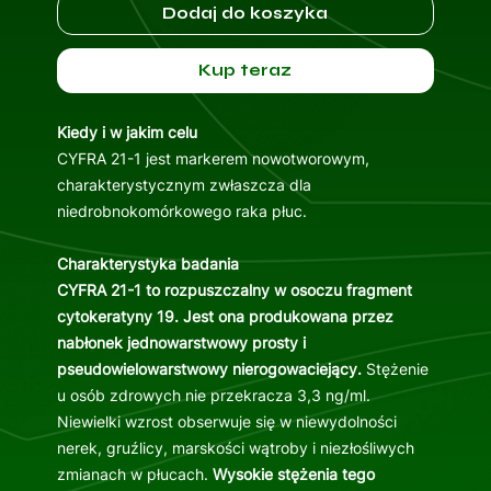
Dodaj do koszyka
Kup teraz
Kiedy i w jakim celu
CYFRA 21-1 jest markerem nowotworowym,
charakterystycznym zwłaszcza dla
niedrobnokomórkowego raka płuc.
Charakterystyka badania
CYFRA 21-1 to rozpuszczalny w osoczu fragment
cytokeratyny 19. Jest ona produkowana przez
nabłonek jednowarstwowy prosty i
pseudowielowarstwowy nierogowaciejący.
Stężenie
u osób zdrowych nie przekracza 3,3 ng/ml.
Niewielki wzrost obserwuje się w niewydolności
nerek, gruźlicy, marskości wątroby i niezłośliwych
zmianach w płucach.
Wysokie stężenia tego