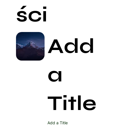
ści
Add
a
Title
Add a Title