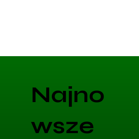
Najno
wsze