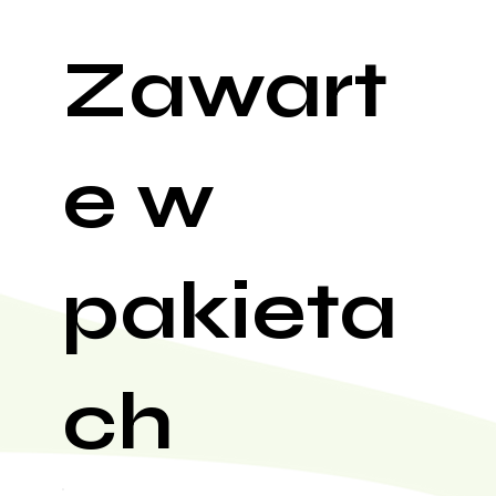
Zawart
e w
pakieta
ch