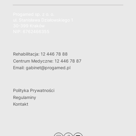
Progamed sp. z o. o.
ul. Stanisława Działowskiego 1
30-399 Kraków
NIP: 6762466355
Rehabilitacja: 12 446 78 88
Centrum Medyczne: 12 446 78 87
Email: gabinet@progamed.pl
Polityka Prywatności
Regulaminy
Kontakt