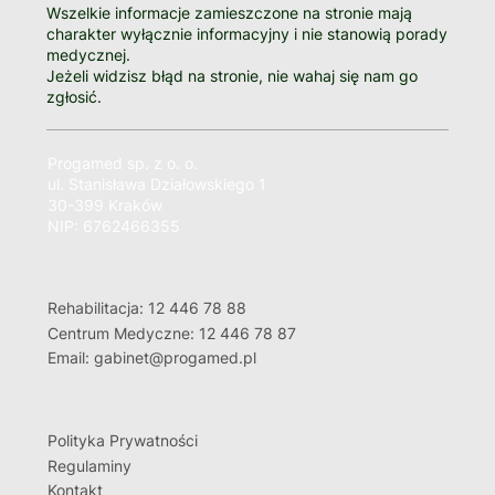
Wszelkie informacje zamieszczone na stronie mają
charakter wyłącznie informacyjny i nie stanowią porady
medycznej.
Jeżeli widzisz błąd na stronie, nie wahaj się nam go
zgłosić.
Progamed sp. z o. o.
ul. Stanisława Działowskiego 1
30-399 Kraków
NIP: 6762466355
Rehabilitacja: 12 446 78 88
Centrum Medyczne: 12 446 78 87
Email: gabinet@progamed.pl
Polityka Prywatności
Regulaminy
Kontakt