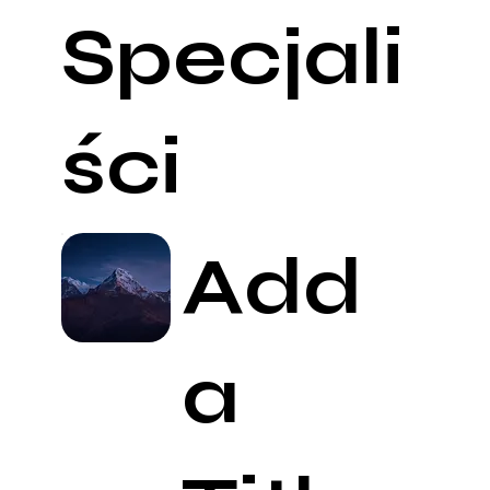
Specjali
ści
Add
a