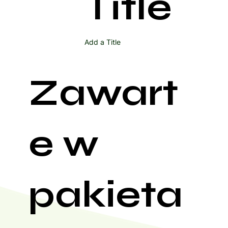
Title
Add a Title
Zawart
e w
pakieta