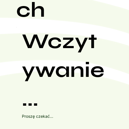
ch
Wczyt
ywanie
...
Proszę czekać...