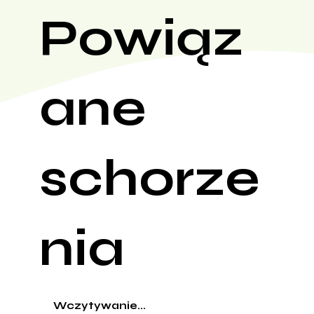
Powiąz
ane
schorze
nia
Wczytywanie...