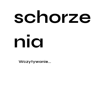
schorze
nia
Wczytywanie...