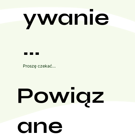
ywanie
...
Proszę czekać...
Powiąz
ane