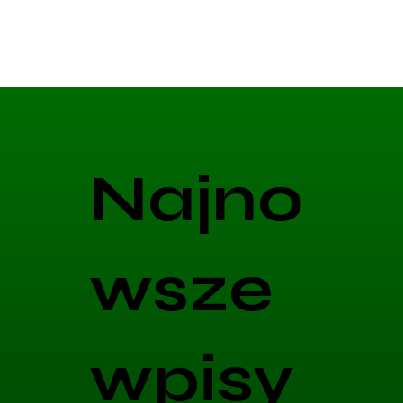
Najno
wsze
wpisy