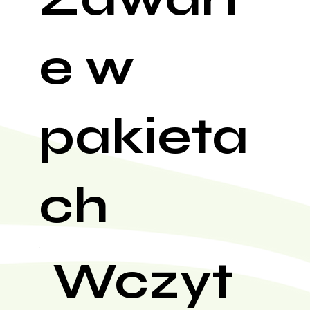
e w
pakieta
ch
Wczyt