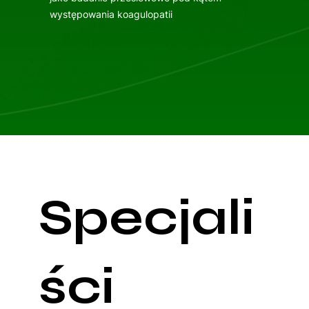
występowania koagulopatii
Specjali
ści