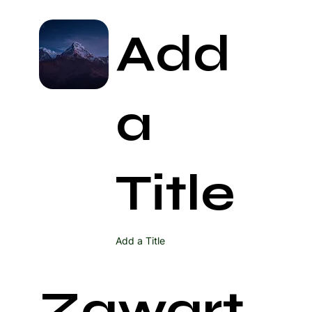
Add
a
Title
Add a Title
Zawart