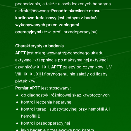
pochodzenia, a także u osób leczonych heparyną
niefrakcjonowaną.
Ponadto określenie czasu
kaolinowo-kefalinowy jest jednym z badań
wykonywanych przed zabiegami
operacyjnymi
(tzw. profil przedoperacyjny).
Charakterystyka badania
APTT
jest miarą wewnątrzpochodnego układu
aktywacji krzepnięcia po maksymalnej aktywacji
czynników XI i XII.
APTT
zależy od czynników II, V,
VIII, IX, XI, XII i fibrynogenu, nie zależy od liczby
płytek krwi.
Pomiar APTT
jest stosowany:
do diagnostyki różnicowej skaz krwotocznych
kontroli leczenia heparyną
kontroli terapii substytucyjnej przy hemofilii A i
hemofilii B
kontroli przedoperacyjnej
jako badanie przesiewowe pod kątem