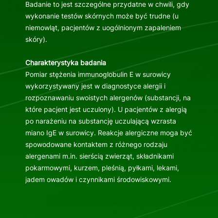
Badanie to jest szczególne przydatne w chwili, gdy
wykonanie testów skórnych może być trudne (u
niemowląt, pacjentów z uogólnionym zapaleniem
skóry).
Charakterystyka badania
Pomiar stężenia immunoglobulin E w surowicy
wykorzystywany jest w diagnostyce alergii i
rozpoznawaniu swoistych alergenów (substancji, na
które pacjent jest uczulony). U pacjentów z alergią
po narażeniu na substancję uczulającą wzrasta
miano IgE w surowicy. Reakcje alergiczne moga być
spowodowane kontaktem z różnego rodzaju
alergenami m.in. sierścią zwierząt, składnikami
pokarmowymi, kurzem, pleśnią, pyłkami, lekami,
jadem owadów i czynnikami środowiskowymi.