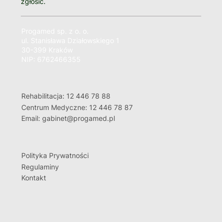
zgłosić.
Progamed sp. z o. o.
ul. Stanisława Działowskiego 1
30-399 Kraków
NIP: 6762466355
Rehabilitacja: 12 446 78 88
Centrum Medyczne: 12 446 78 87
Email: gabinet@progamed.pl
Polityka Prywatności
Regulaminy
Kontakt