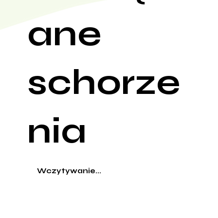
ane
schorze
nia
Wczytywanie...