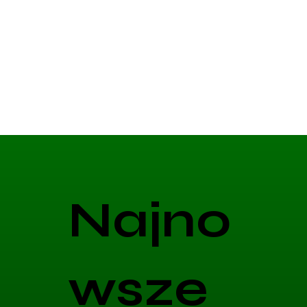
Najno
wsze