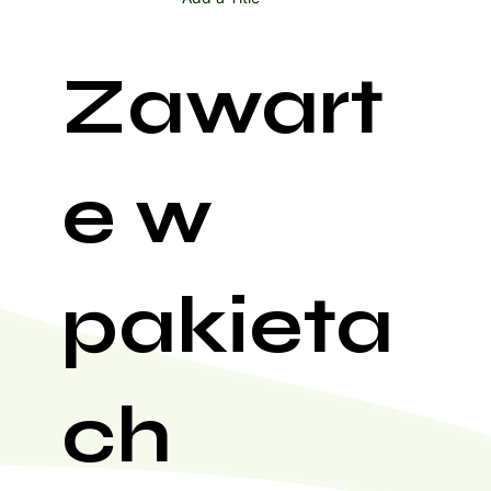
Zawart
e w
pakieta
ch