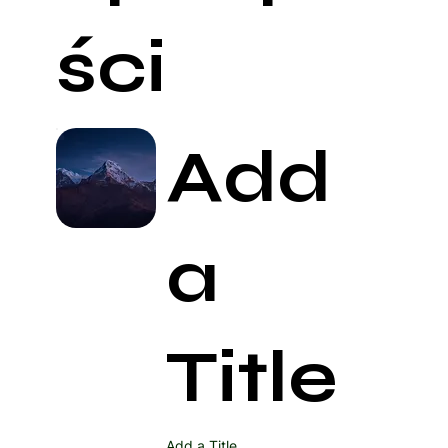
ści
Add
a
Title
Add a Title