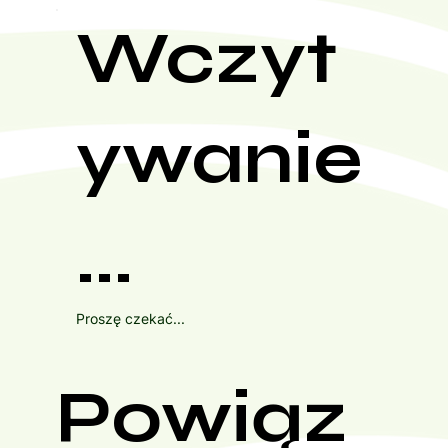
Wczyt
ywanie
...
Proszę czekać...
Powiąz