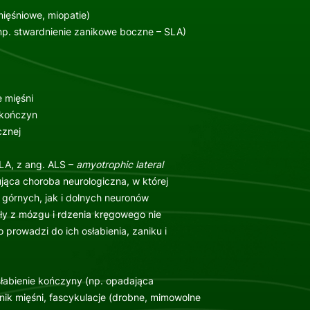
mięśniowe, miopatie)
p. stwardnienie zanikowe boczne – SLA)
 mięśni
 kończyn
cznej
LA, z ang. ALS –
amyotrophic lateral
ująca choroba neurologiczna, w której
górnych, jak i dolnych neuronów
ły z mózgu i rdzenia kręgowego nie
 prowadzi do ich osłabienia, zaniku i
łabienie kończyny (np. opadająca
nik mięśni, fascykulacje (drobne, mimowolne