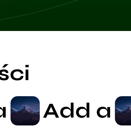
ści
a
Add a
Start Now