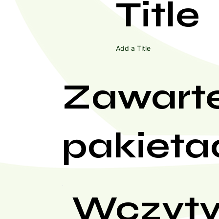
Title
Add a Title
Zawart
pakieta
Wczyty