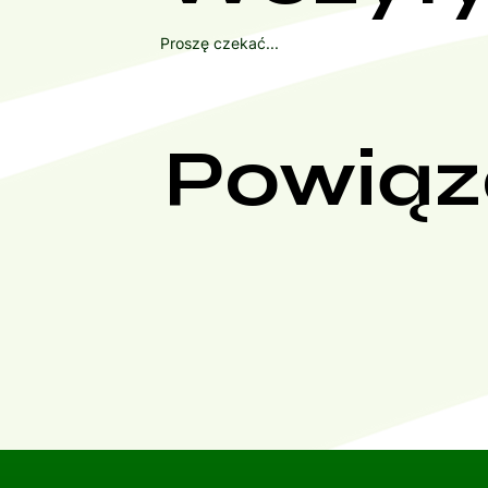
Proszę czekać...
Powiąz