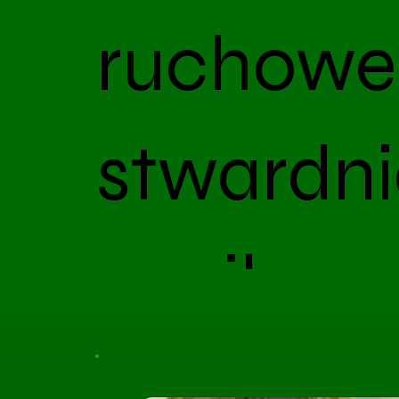
ruchowe
stwardni
zanikow
Pamiętaj o umówieniu wizyty. Opłacenie usługi nie 