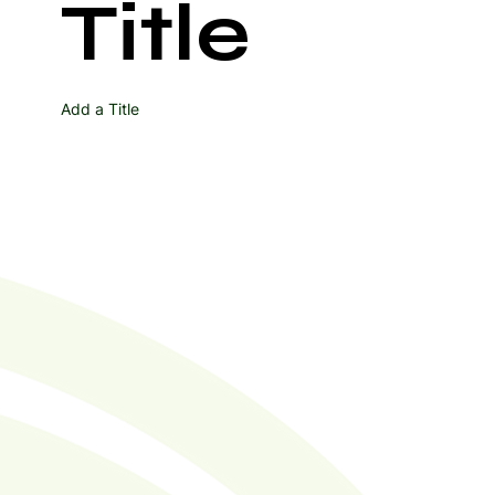
Title
Add a Title