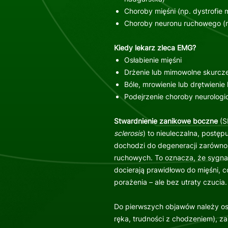
Choroby mięśni (np. dystrofie 
Choroby neuronu ruchowego (n
Kiedy lekarz zleca EMG?
Osłabienie mięśni
Drżenie lub mimowolne skurcze
Bóle, mrowienie lub drętwienie
Podejrzenie choroby neurologi
Stwardnienie zanikowe boczne
(S
sclerosis
) to nieuleczalna, postęp
dochodzi do degeneracji zarówno 
ruchowych. To oznacza, że sygna
docierają prawidłowo do mięśni, co
porażenia – ale bez utraty czucia.
Do pierwszych objawów należy os
ręka, trudności z chodzeniem), za