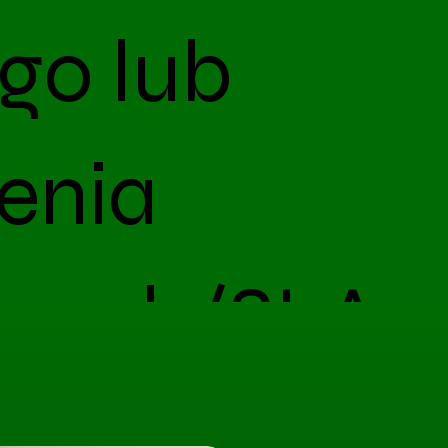
go lub
enia
ego b/SLA
gwarantuje dostępności terminu.