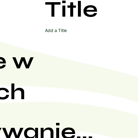
Title
Add a Title
e w
ch
wanie...