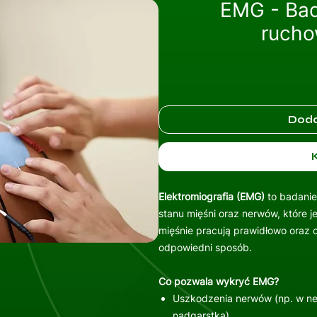
EMG - Bad
rucho
Wszystkie usługi
Doda
Elektromiografia (EMG)
to badanie
stanu mięśni oraz nerwów, które j
mięśnie pracują prawidłowo oraz 
odpowiedni sposób.
Co pozwala wykryć EMG?
Uszkodzenia nerwów (np. w neu
nadgarstka)