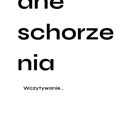
ane
schorze
nia
Wczytywanie...