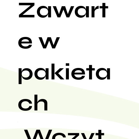
Zawart
e w
pakieta
ch
Wczyt