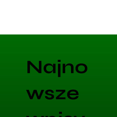
Najno
wsze