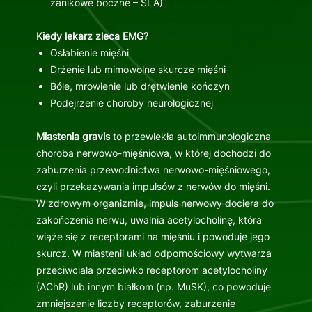
zanikowe boczne – SLA)
Kiedy lekarz zleca EMG?
Osłabienie mięśni
Drżenie lub mimowolne skurcze mięśni
Bóle, mrowienie lub drętwienie kończyn
Podejrzenie choroby neurologicznej
Miastenia gravis
to przewlekła autoimmunologiczna
choroba nerwowo-mięśniowa, w której dochodzi do
zaburzenia przewodnictwa nerwowo-mięśniowego,
czyli przekazywania impulsów z nerwów do mięśni.
W zdrowym organizmie, impuls nerwowy dociera do
zakończenia nerwu, uwalnia acetylocholinę, która
wiąże się z receptorami na mięśniu i powoduje jego
skurcz. W miastenii układ odpornościowy wytwarza
przeciwciała przeciwko receptorom acetylocholiny
(AChR) lub innym białkom (np. MuSK), co powoduje
zmniejszenie liczby receptorów, zaburzenie