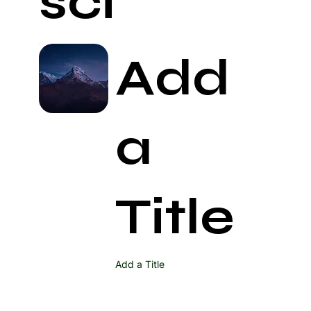
ści
Add
a
Title
Add a Title