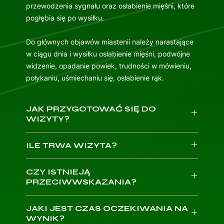
przewodzenia sygnału oraz osłabienie mięśni, które
pogłębia się po wysiłku.
Do głównych objawów miastenii należy narastające
w ciągu dnia i wysiłku osłabienie mięśni, podwójne
widzenie, opadanie powiek, trudności w mówieniu,
połykaniu, uśmiechaniu się, osłabienie rąk.
JAK PRZYGOTOWAĆ SIĘ DO
WIZYTY?
Weź ze sobą dowód osobisty.
ILE TRWA WIZYTA?
Na pierwszą wizytę przyjedź 10 minut wcześniej,
aby wypełnić wymaganą dokumentację.
Około
20
minut, jednak badanie często się
Jeżeli wizyta jest pokrywana przez
CZY ISTNIEJĄ
przedłuża - w zależności od wyników należy
ubezpieczyciela, weź ze sobą skierowanie.
PRZECIWWSKAZANIA?
pogłębić diagnostykę, czego nie da się przewidzieć
Przygotuj dokumentację medyczną: wyniki
przed rozpoczęciem badania.
Do względnych przeciwwskazań należą:
badań obrazowych, karty informacyjne z
JAKI JEST CZAS OCZEKIWANIA NA
poprzednich wizyt, istotne informacje medyczne
Rozrusznik serca (należy poinformować lekarza!)
WYNIK?
takie jak posiadane choroby, implanty, odbyte
Infekcje skóry w miejscu planowanego wkłucia