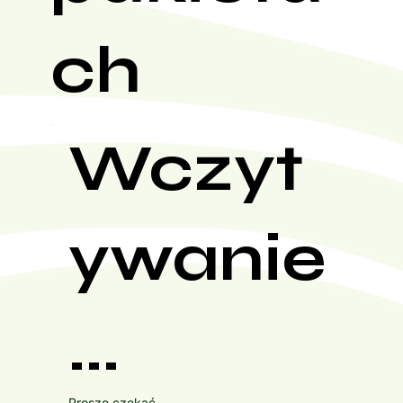
ch
Wczyt
ywanie
...
Proszę czekać...