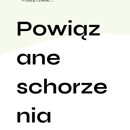
Powiąz
ane
schorze
nia