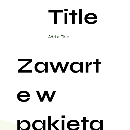
Title
Add a Title
Zawart
e w
pakieta