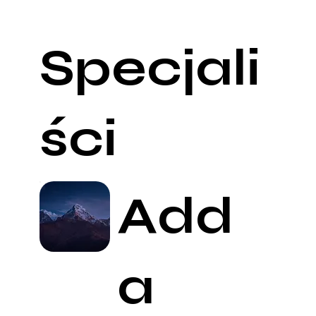
Specjali
ści
Add
a