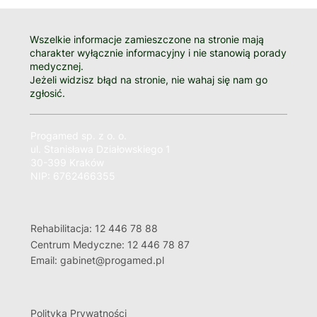
Wszelkie informacje zamieszczone na stronie mają
charakter wyłącznie informacyjny i nie stanowią porady
medycznej.
Jeżeli widzisz błąd na stronie, nie wahaj się nam go
zgłosić.
Progamed sp. z o. o.
ul. Stanisława Działowskiego 1
30-399 Kraków
NIP: 6762466355
Rehabilitacja: 12 446 78 88
Centrum Medyczne: 12 446 78 87
Email: gabinet@progamed.pl
Polityka Prywatności