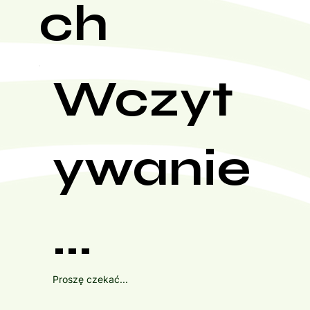
ch
Wczyt
ywanie
...
Proszę czekać...