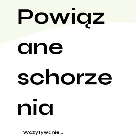
Powiąz
ane
schorze
nia
Wczytywanie...