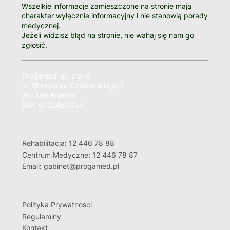
Wszelkie informacje zamieszczone na stronie mają
charakter wyłącznie informacyjny i nie stanowią porady
medycznej.
Jeżeli widzisz błąd na stronie, nie wahaj się nam go
zgłosić.
Progamed sp. z o. o.
ul. Stanisława Działowskiego 1
30-399 Kraków
NIP: 6762466355
Rehabilitacja: 12 446 78 88
Centrum Medyczne: 12 446 78 87
Email: gabinet@progamed.pl
Polityka Prywatności
Regulaminy
Kontakt