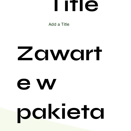
Title
Add a Title
Zawart
e w
pakieta