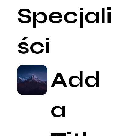
Specjali
ści
Add
a