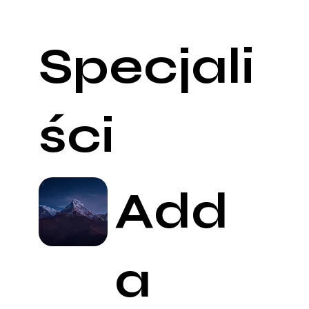
Specjali
ści
Add
a