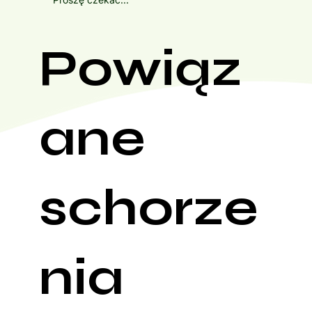
Powiąz
ane
schorze
nia