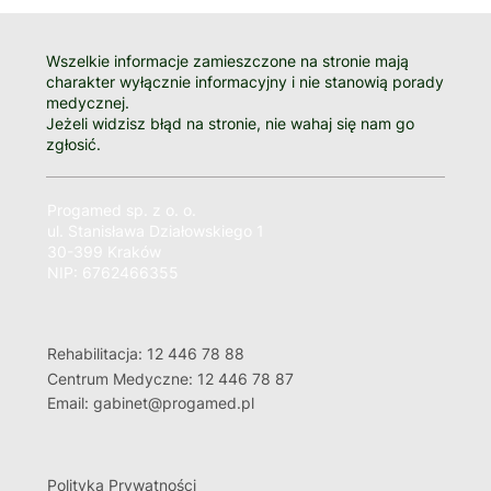
Wszelkie informacje zamieszczone na stronie mają
charakter wyłącznie informacyjny i nie stanowią porady
medycznej.
Jeżeli widzisz błąd na stronie, nie wahaj się nam go
zgłosić.
Progamed sp. z o. o.
ul. Stanisława Działowskiego 1
30-399 Kraków
NIP: 6762466355
Rehabilitacja: 12 446 78 88
Centrum Medyczne: 12 446 78 87
Email: gabinet@progamed.pl
Polityka Prywatności