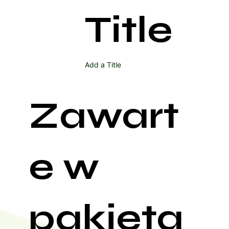
Title
Add a Title
Zawart
e w
pakieta