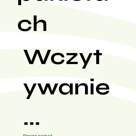
ch
Wczyt
ywanie
...
Proszę czekać...