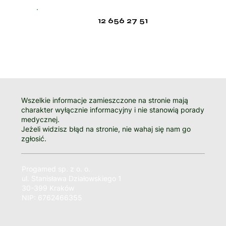
12 656 27 51
Wszelkie informacje zamieszczone na stronie mają
charakter wyłącznie informacyjny i nie stanowią porady
medycznej.
Jeżeli widzisz błąd na stronie, nie wahaj się nam go
zgłosić.
Progamed sp. z o. o.
ul. Stanisława Działowskiego 1
30-399 Kraków
NIP: 6762466355