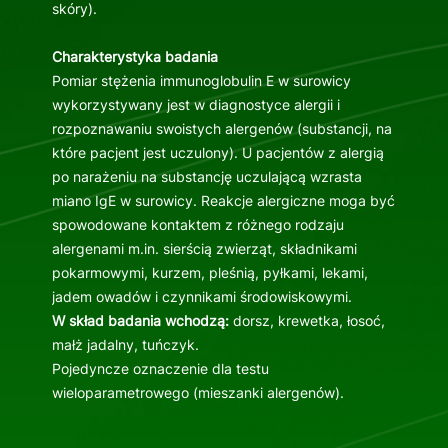
skóry).
Charakterystyka badania
Pomiar stężenia immunoglobulin E w surowicy
wykorzystywany jest w diagnostyce alergii i
rozpoznawaniu swoistych alergenów (substancji, na
które pacjent jest uczulony). U pacjentów z alergią
po narażeniu na substancję uczulającą wzrasta
miano IgE w surowicy. Reakcje alergiczne moga być
spowodowane kontaktem z różnego rodzaju
alergenami m.in. sierścią zwierząt, składnikami
pokarmowymi, kurzem, pleśnią, pyłkami, lekami,
jadem owadów i czynnikami środowiskowymi.
W skład badania wchodzą:
dorsz, krewetka, łosoć,
małż jadalny, tuńczyk.
Pojedyncze oznaczenie dla testu
wieloparametrowego (mieszanki alergenów).