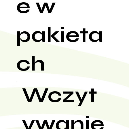
e w
pakieta
ch
Wczyt
ywanie