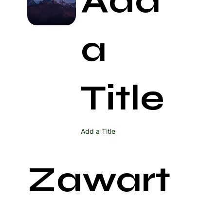
Add
a
Title
Add a Title
Zawart