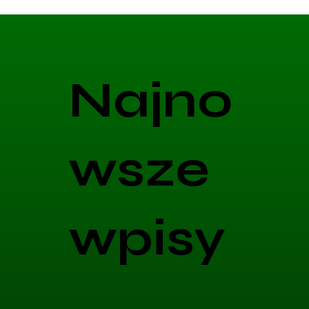
Najno
wsze
wpisy