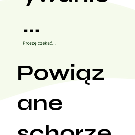
...
Proszę czekać...
Powiąz
ane
schorze