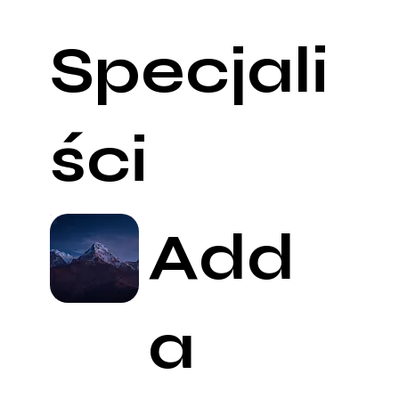
Specjali
ści
Add
a