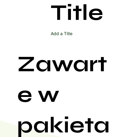
Title
Add a Title
Zawart
e w
pakieta