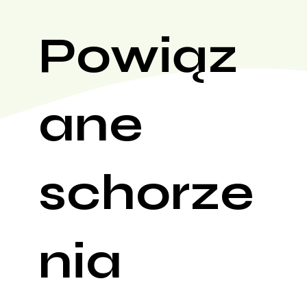
Powiąz
ane
schorze
nia