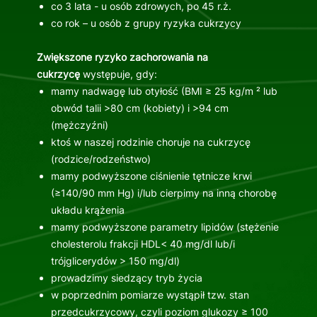
co 3 lata - u osób zdrowych, po 45 r.ż.
co rok – u osób z grupy ryzyka cukrzycy
Zwiększone ryzyko zachorowania na
cukrzycę
występuje, gdy:
mamy nadwagę lub otyłość (BMI ≥ 25 kg/m ² lub
obwód talii >80 cm (kobiety) i >94 cm
(mężczyźni)
ktoś w naszej rodzinie choruje na cukrzycę
(rodzice/rodzeństwo)
mamy podwyższone ciśnienie tętnicze krwi
(≥140/90 mm Hg) i/lub cierpimy na inną chorobę
układu krążenia
mamy podwyższone parametry lipidów (stężenie
cholesterolu frakcji HDL< 40 mg/dl lub/i
trójglicerydów > 150 mg/dl)
prowadzimy siedzący tryb życia
w poprzednim pomiarze wystąpił tzw. stan
przedcukrzycowy, czyli poziom glukozy ≥ 100