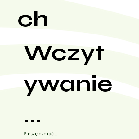
ch
Wczyt
ywanie
...
Proszę czekać...