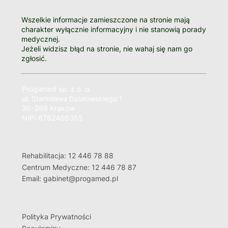
Wszelkie informacje zamieszczone na stronie mają
charakter wyłącznie informacyjny i nie stanowią porady
medycznej.
Jeżeli widzisz błąd na stronie, nie wahaj się nam go
zgłosić.
Progamed sp. z o. o.
ul. Stanisława Działowskiego 1
30-399 Kraków
NIP: 6762466355
Rehabilitacja: 12 446 78 88
Centrum Medyczne: 12 446 78 87
Email: gabinet@progamed.pl
Polityka Prywatności