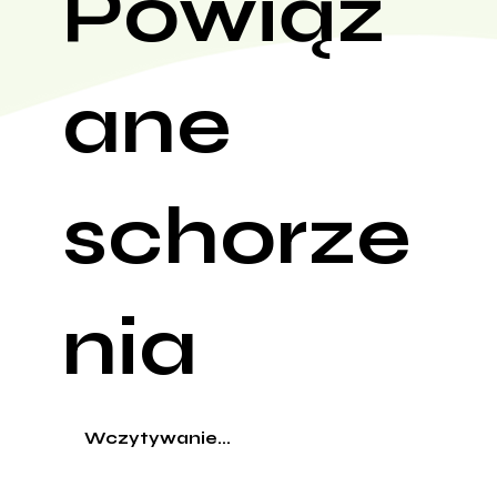
Powiąz
ane
schorze
nia
Wczytywanie...