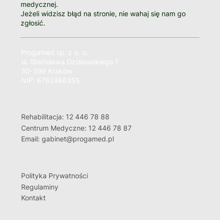
medycznej.
Jeżeli widzisz błąd na stronie, nie wahaj się nam go
zgłosić.
Progamed sp. z o. o.
ul. Stanisława Działowskiego 1
30-399 Kraków
NIP: 6762466355
Rehabilitacja: 12 446 78 88
Centrum Medyczne: 12 446 78 87
Email: gabinet@progamed.pl
Polityka Prywatności
Regulaminy
Kontakt