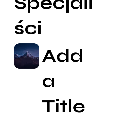
Specjali
ści
Add
a
Title