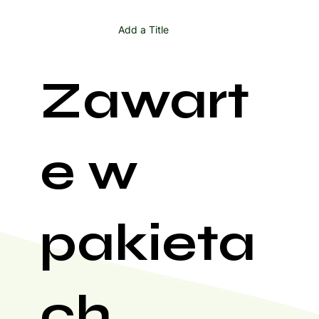
Add a Title
Zawart
e w
pakieta
ch