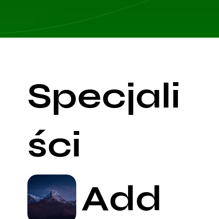
Specjali
ści
Add