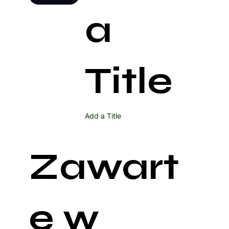
a
Title
Add a Title
Zawart
e w