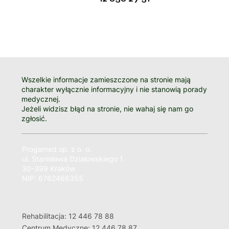
Wszelkie informacje zamieszczone na stronie mają
charakter wyłącznie informacyjny i nie stanowią porady
medycznej.
Jeżeli widzisz błąd na stronie, nie wahaj się nam go
zgłosić.
Progamed sp. z o. o.
ul. Stanisława Działowskiego 1
30-399 Kraków
NIP: 6762466355
Rehabilitacja: 12 446 78 88
Centrum Medyczne: 12 446 78 87