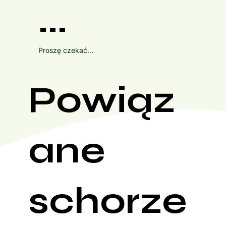
...
Proszę czekać...
Powiąz
ane
schorze