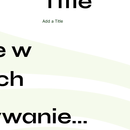
Title
Add a Title
e w
ch
wanie...