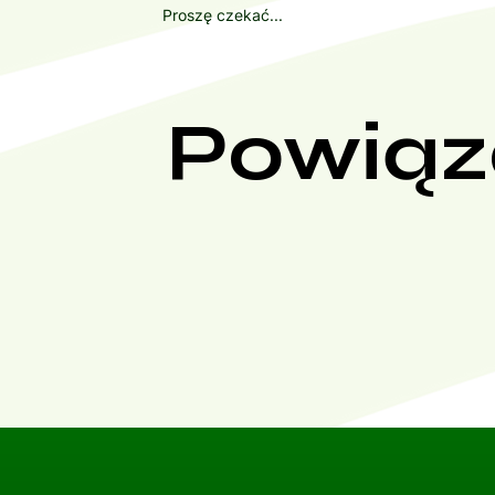
Proszę czekać...
Powiąz