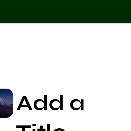
Add a
Start Now