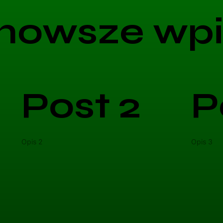
nowsze wpi
Post 2
P
Opis 2
Opis 3