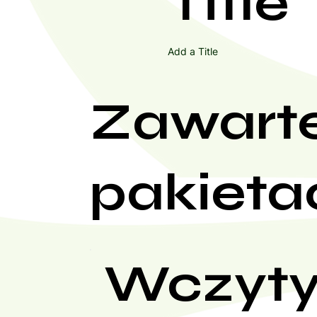
Title
Add a Title
Zawart
pakieta
Wczyty