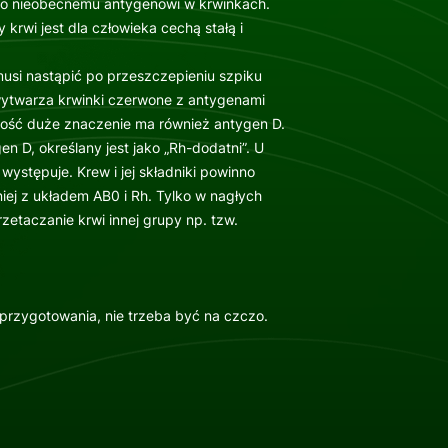
ko nieobecnemu antygenowi w krwinkach.
krwi jest dla człowieka cechą stałą i
musi nastąpić po przeszczepieniu szpiku
ytwarza krwinki czerwone z antygenami
ość duże znaczenie ma również antygen D.
en D, określany jest jako „Rh-dodatni”. U
występuje. Krew i jej składniki powinno
iej z układem AB0 i Rh. Tylko w nagłych
etaczanie krwi innej grupy np. tzw.
przygotowania, nie trzeba być na czczo.