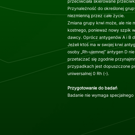
przeciwciała skierowane przeciw
Przynależność do określonej grupy 
niezmienną przez całe życie.
Zmiana grupy krwi może, ale nie 
kostnego, ponieważ nowy szpik w
dawcy. Oprócz antygenów A i B d
Jeżeli ktoś ma w swojej krwi antyg
osoby „Rh-ujemnej” antygen D nie 
przetaczać się zgodnie przynajmn
przypadkach jest dopuszczone prz
uniwersalnej 0 Rh (-).
Przygotowanie do badań
Badanie nie wymaga specjalnego 