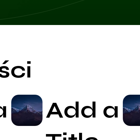
ści
a
Add a
Start Now