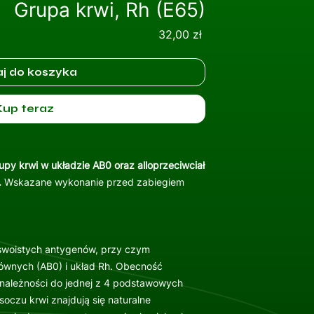
Grupa krwi, Rh (E65)
Cena
32,00 zł
j do koszyka
Kup teraz
upy krwi w układzie AB0 oraz alloprzeciwciał
.
Wskazane wykonanie przed zabiegiem
 swoistych antygenów, przy czym
łównych (AB0) i układ Rh. Obecność
ynależności do jednej z 4 podstawowych
osoczu krwi znajdują się naturalne