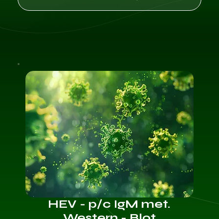
HEV - p/c IgM met.
Western - Blot