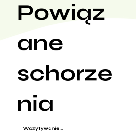
Powiąz
ane
schorze
nia
Wczytywanie...