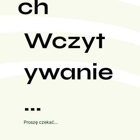
ch
Wczyt
ywanie
...
Proszę czekać...