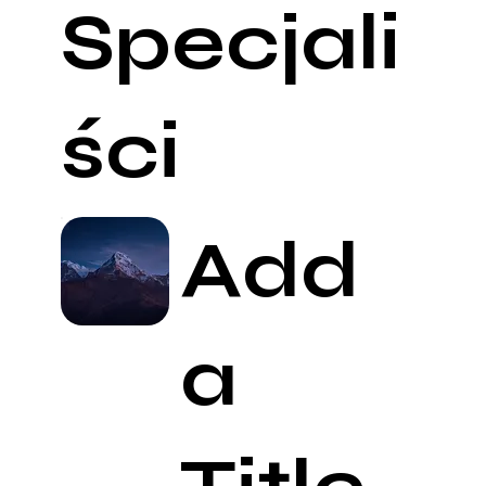
Specjali
ści
Add
a