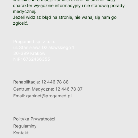
charakter wyłącznie informacyjny i nie stanowią porady
medycznej.
Jeżeli widzisz błąd na stronie, nie wahaj się nam go
zgłosić.
Progamed sp. z o. o.
ul. Stanisława Działowskiego 1
30-399 Kraków
NIP: 6762466355
Rehabilitacja: 12 446 78 88
Centrum Medyczne: 12 446 78 87
Email: gabinet@progamed.pl
Polityka Prywatności
Regulaminy
Kontakt