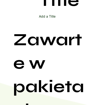
Title
Add a Title
Zawart
e w
pakieta