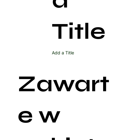
a
Title
Add a Title
Zawart
e w