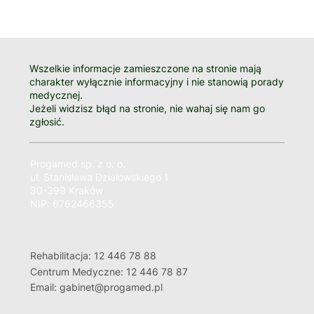
Wszelkie informacje zamieszczone na stronie mają
charakter wyłącznie informacyjny i nie stanowią porady
medycznej.
Jeżeli widzisz błąd na stronie, nie wahaj się nam go
zgłosić.
Progamed sp. z o. o.
ul. Stanisława Działowskiego 1
30-399 Kraków
NIP: 6762466355
Rehabilitacja: 12 446 78 88
Centrum Medyczne: 12 446 78 87
Email: gabinet@progamed.pl