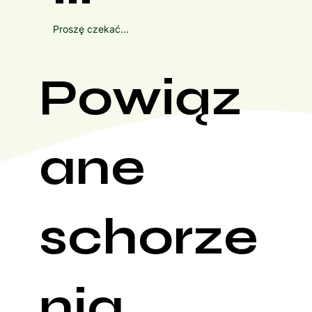
Proszę czekać...
Powiąz
ane
schorze
nia