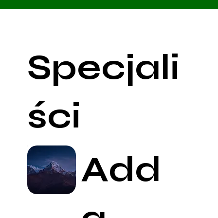
Specjali
ści
Add