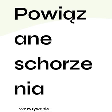
Powiąz
ane
schorze
nia
Wczytywanie...