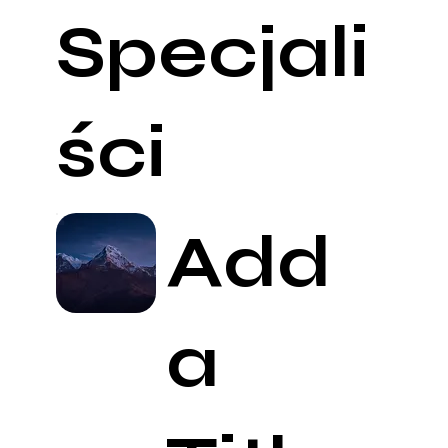
Specjali
ści
Add
a