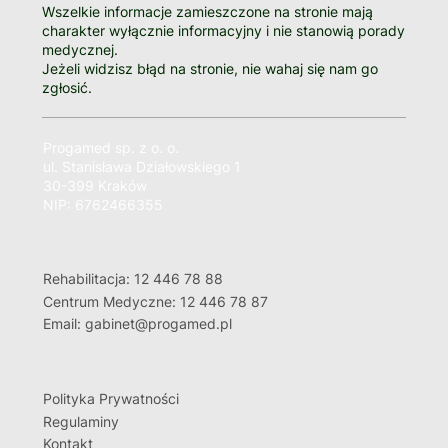
Wszelkie informacje zamieszczone na stronie mają
charakter wyłącznie informacyjny i nie stanowią porady
medycznej.
Jeżeli widzisz błąd na stronie, nie wahaj się nam go
zgłosić.
Progamed sp. z o. o.
ul. Stanisława Działowskiego 1
30-399 Kraków
NIP: 6762466355
Rehabilitacja: 12 446 78 88
Centrum Medyczne: 12 446 78 87
Email: gabinet@progamed.pl
Polityka Prywatności
Regulaminy
Kontakt