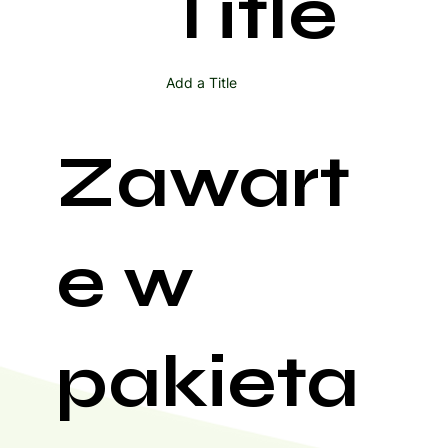
Title
Add a Title
Zawart
e w
pakieta