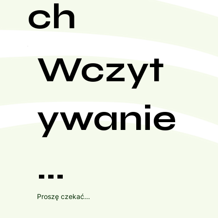
ch
Wczyt
ywanie
...
Proszę czekać...