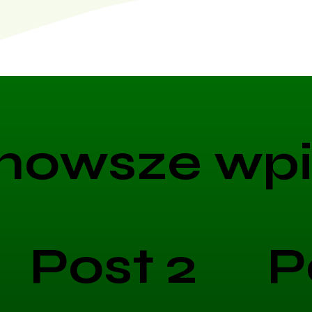
nowsze wpi
Post 2
P