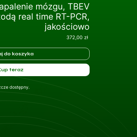
apalenie mózgu, TBEV
odą real time RT-PCR,
jakościowo
Cena
372,00 zł
j do koszyka
Kup teraz
szcze dostępny.