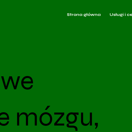
Strona główna
Usługi i c
owe
e mózgu,