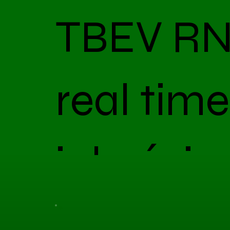
TBEV RN
real tim
jakości
Pamiętaj o umówieniu wizyty. Opłacenie usługi nie 