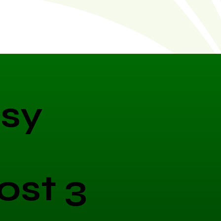
sy
ost 3