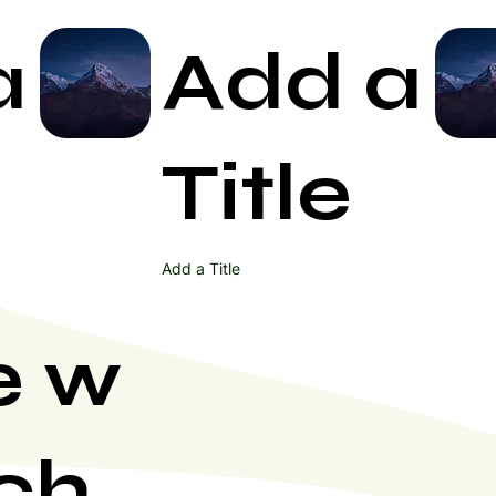
a
Add a
Start Now
Title
Add a Title
e w
ch