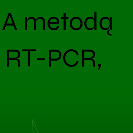
A metodą
e RT-PCR,
owo
gwarantuje dostępności terminu.