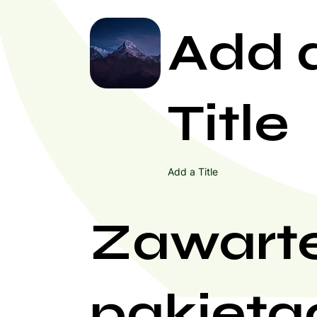
Add 
Title
Add a Title
Zawart
pakieta