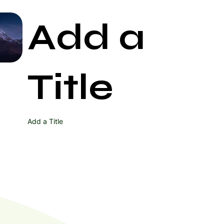
Add a
Start Now
Title
Add a Title