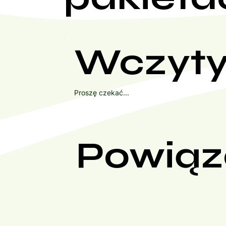
Wczyty
Proszę czekać...
Powiąz