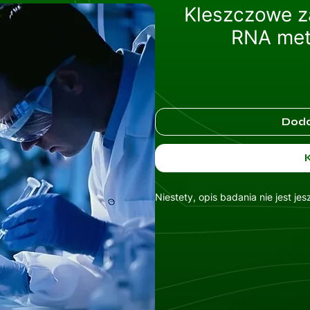
Kleszczowe z
Wszystkie usługi
RNA met
Doda
Niestety, opis badania nie jest je