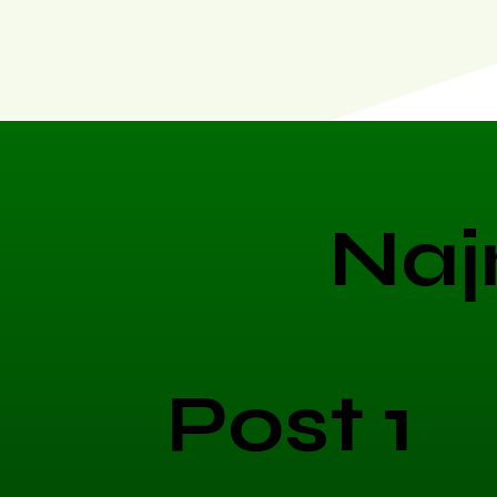
Naj
Post 1