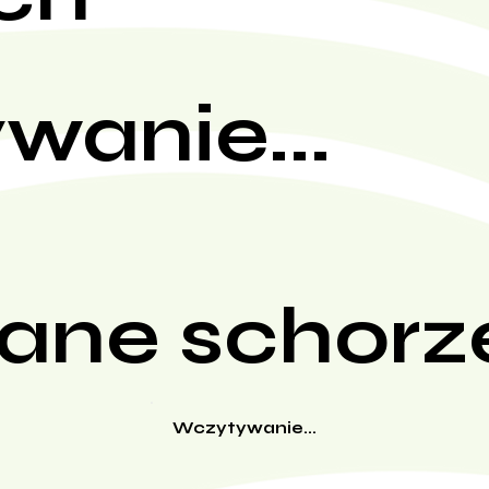
wanie...
ane schorz
Wczytywanie...