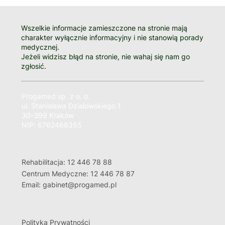
Wszelkie informacje zamieszczone na stronie mają
charakter wyłącznie informacyjny i nie stanowią porady
medycznej.
Jeżeli widzisz błąd na stronie, nie wahaj się nam go
zgłosić.
Progamed sp. z o. o.
ul. Stanisława Działowskiego 1
30-399 Kraków
NIP: 6762466355
Rehabilitacja: 12 446 78 88
Centrum Medyczne: 12 446 78 87
Email: gabinet@progamed.pl
Polityka Prywatności