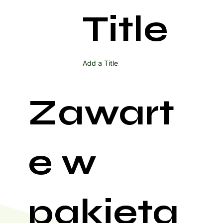
Title
Add a Title
Zawart
e w
pakieta