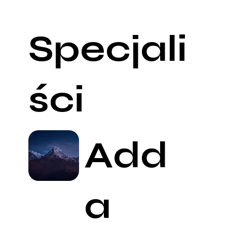
Specjali
ści
Add
a