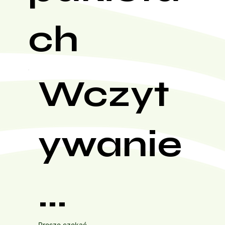
ch
Wczyt
ywanie
...
Proszę czekać...