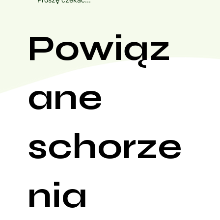
Powiąz
ane
schorze
nia