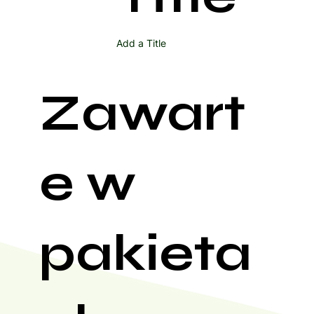
Add a Title
Zawart
e w
pakieta