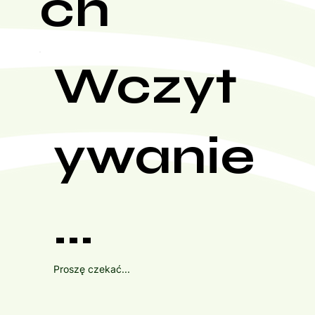
ch
Wczyt
ywanie
...
Proszę czekać...