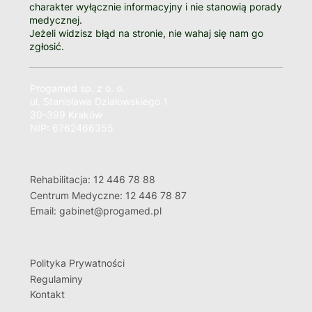
charakter wyłącznie informacyjny i nie stanowią porady
medycznej.
Jeżeli widzisz błąd na stronie, nie wahaj się nam go
zgłosić.
Progamed sp. z o. o.
ul. Stanisława Działowskiego 1
30-399 Kraków
NIP: 6762466355
Rehabilitacja: 12 446 78 88
Centrum Medyczne: 12 446 78 87
Email: gabinet@progamed.pl
Polityka Prywatności
Regulaminy
Kontakt