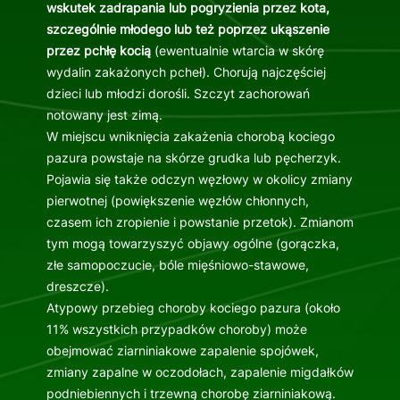
wskutek zadrapania lub pogryzienia przez kota,
szczególnie młodego lub też poprzez ukąszenie
przez pchłę kocią
(ewentualnie wtarcia w skórę
wydalin zakażonych pcheł). Chorują najczęściej
dzieci lub młodzi dorośli. Szczyt zachorowań
notowany jest zimą.
W miejscu wniknięcia zakażenia chorobą kociego
pazura powstaje na skórze grudka lub pęcherzyk.
Pojawia się także odczyn węzłowy w okolicy zmiany
pierwotnej (powiększenie węzłów chłonnych,
czasem ich zropienie i powstanie przetok). Zmianom
tym mogą towarzyszyć objawy ogólne (gorączka,
złe samopoczucie, bóle mięśniowo-stawowe,
dreszcze).
Atypowy przebieg choroby kociego pazura (około
11% wszystkich przypadków choroby) może
obejmować ziarniniakowe zapalenie spojówek,
zmiany zapalne w oczodołach, zapalenie migdałków
podniebiennych i trzewną chorobę ziarniniakową.