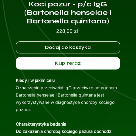
Koci pazur - p/c IgG
(Bartonella henselae i
Bartonella quintana)
Cena
228,00 zł
Dodaj do koszyka
Kup teraz
Kiedy i w jakim celu
Oznaczenie przeciwciał IgG przeciwko antygenom
Bartonella henselae i Bartonella quintana jest
wykorzystywane w diagnostyce choroby kociego
pazura.
Charakterystyka badania
Do zakażenia chorobą kociego pazura dochodzi