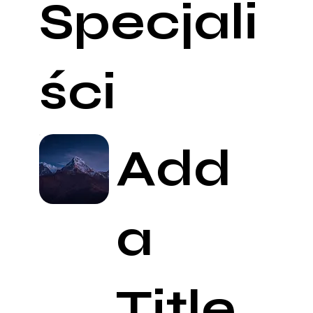
Specjali
ści
Add
a
Title