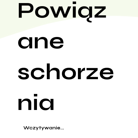
Powiąz
ane
schorze
nia
Wczytywanie...