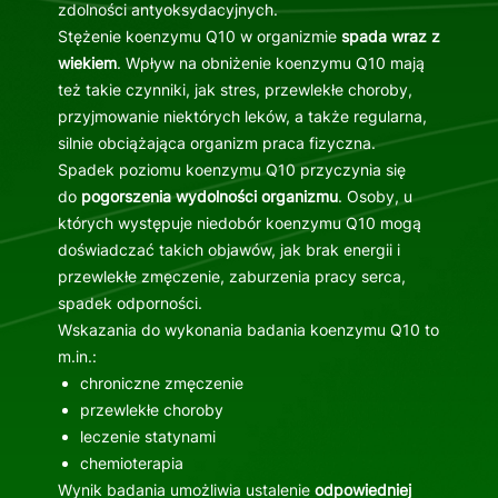
zdolności antyoksydacyjnych.
Stężenie koenzymu Q10 w organizmie
spada wraz z
wiekiem
. Wpływ na obniżenie koenzymu Q10 mają
też takie czynniki, jak stres, przewlekłe choroby,
przyjmowanie niektórych leków, a także regularna,
silnie obciążająca organizm praca fizyczna.
Spadek poziomu koenzymu Q10 przyczynia się
do
pogorszenia wydolności organizmu
. Osoby, u
których występuje niedobór koenzymu Q10 mogą
doświadczać takich objawów, jak brak energii i
przewlekłe zmęczenie, zaburzenia pracy serca,
spadek odporności.
Wskazania do wykonania badania koenzymu Q10 to
m.in.:
chroniczne zmęczenie
przewlekłe choroby
leczenie statynami
chemioterapia
Wynik badania umożliwia ustalenie
odpowiedniej