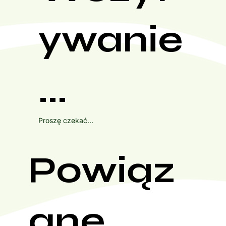
ywanie
...
Proszę czekać...
Powiąz
ane