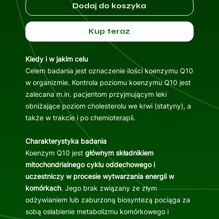
Dodaj do koszyka
Kup teraz
Kiedy i w jakim celu
Celem badania jest oznaczenie ilości koenzymu Q10
w organizmie. Kontrola poziomu koenzymu Q10 jest
zalecana m.in. pacjentom przyjmującym leki
obniżające poziom cholesterolu we krwi (statyny), a
także w trakcie i po chemioterapii.
Charakterystyka badania
Koenzym Q10 jest
głównym składnikiem
mitochondrialnego cyklu oddechowego i
uczestniczy w procesie wytwarzania energii w
komórkach
. Jego brak związany ze złym
odżywianiem lub zaburzoną biosyntezą pociąga za
sobą osłabienie metabolizmu komórkowego i