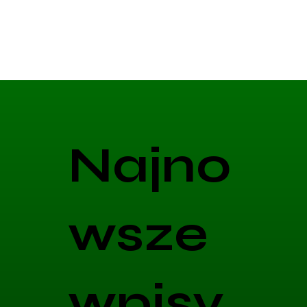
Najno
wsze
wpisy