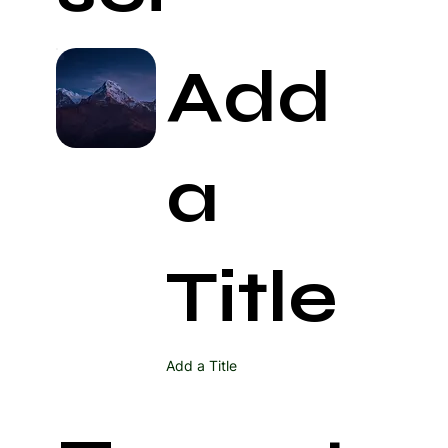
Add
a
Title
Add a Title