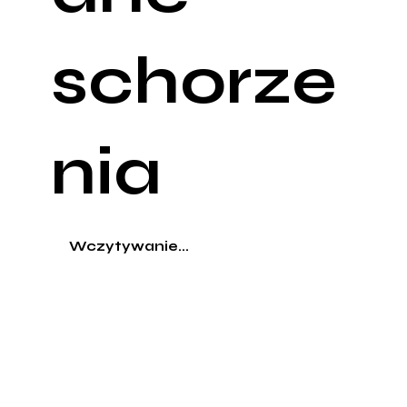
schorze
nia
Wczytywanie...