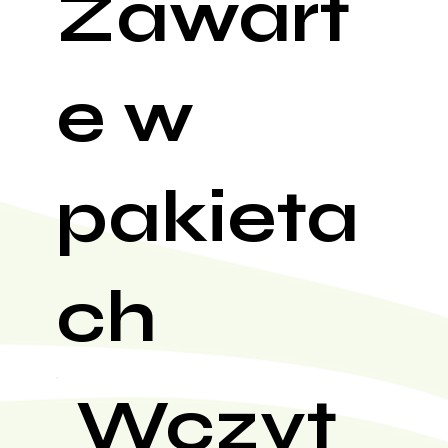
Zawart
e w
pakieta
ch
Wczyt