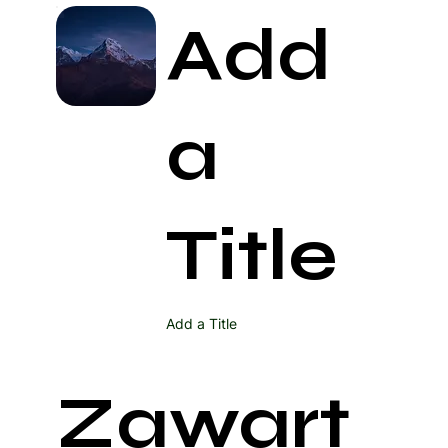
Add
a
Title
Add a Title
Zawart