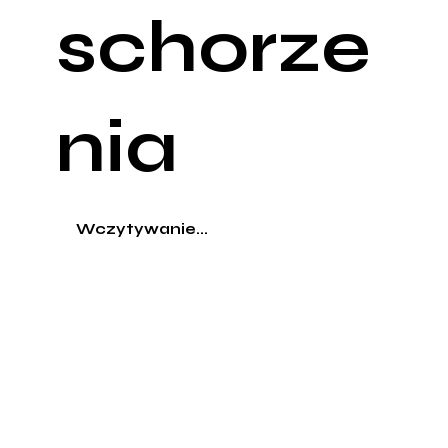
schorze
nia
Wczytywanie...