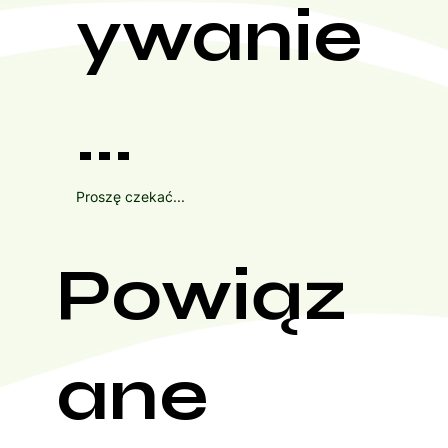
ywanie
...
Proszę czekać...
Powiąz
ane