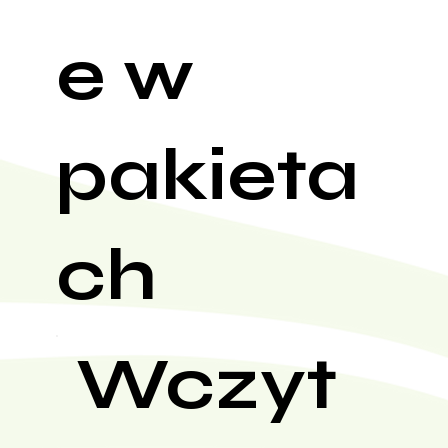
e w
pakieta
ch
Wczyt