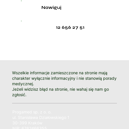
Nawiguj
12 656 27 51
Wszelkie informacje zamieszczone na stronie mają
charakter wyłącznie informacyjny i nie stanowią porady
medycznej.
Jeżeli widzisz błąd na stronie, nie wahaj się nam go
zgłosić.
Progamed sp. z o. o.
ul. Stanisława Działowskiego 1
30-399 Kraków
NIP: 6762466355