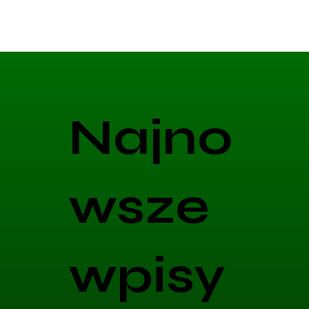
Najno
wsze
wpisy