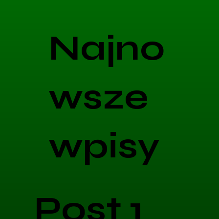
Najno
wsze
wpisy
Post 1