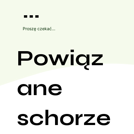
...
Proszę czekać...
Powiąz
ane
schorze