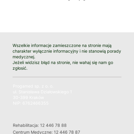
Wszelkie informacje zamieszczone na stronie mają
charakter wyłącznie informacyjny i nie stanowią porady
medycznej.
Jeżeli widzisz błąd na stronie, nie wahaj się nam go
zgłosić.
Progamed sp. z o. o.
ul. Stanisława Działowskiego 1
30-399 Kraków
NIP: 6762466355
Rehabilitacja: 12 446 78 88
Centrum Medyczne: 12 446 78 87