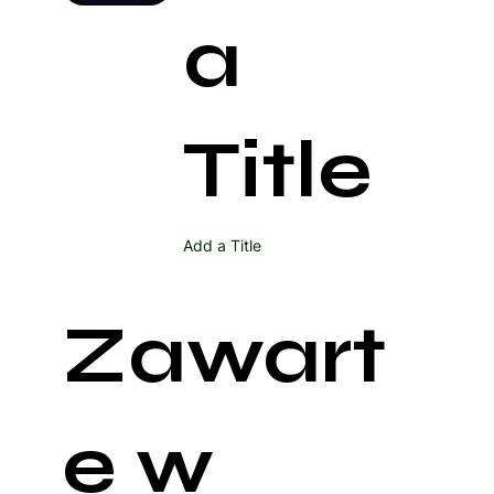
a
Title
Add a Title
Zawart
e w